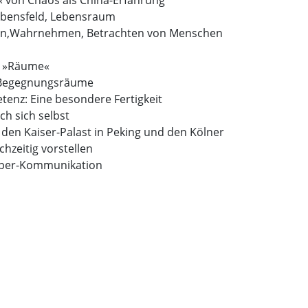
« von Chaos als China-Erfahrung
ebensfeld, Lebensraum
en,Wahrnehmen, Betrachten von Menschen
 »Räume«
e Begegnungsräume
tenz: Eine besondere Fertigkeit
ch sich selbst
den Kaiser-Palast in Peking und den Kölner
chzeitig vorstellen
rper-Kommunikation