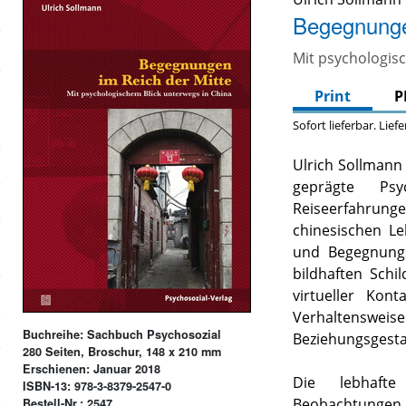
Begegnunge
Mit psychologis
Print
P
Sofort lieferbar. Lief
Ulrich Sollmann g
geprägte Ps
Reiseerfahrun
chinesischen L
und Begegnung
bildhaften
Schi
virtueller Kon
Verhaltensweis
Buchreihe: Sachbuch Psychosozial
Beziehungsgesta
280 Seiten, Broschur, 148 x 210 mm
Erschienen: Januar 2018
Die lebhafte
ISBN-13: 978-3-8379-2547-0
Beobachtung
Bestell-Nr.: 2547