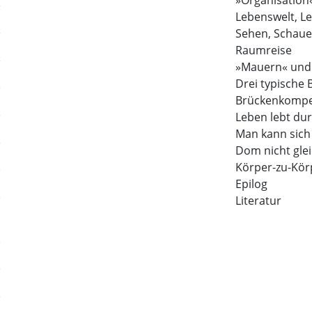
»Organisation
Lebenswelt, L
Sehen, Schau
Raumreise
»Mauern« und
Drei typisch
Brückenkompe
Leben lebt dur
Man kann sich 
Dom nicht glei
Körper-zu-Kö
Epilog
Literatur