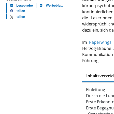
körperpsychoth
Leseprobe
Werbeblatt
teilen
kontinuierlichen
teilen
die LeserInne
widersprüchlich
dazu ein, sich d
Im
Paperwings
Herzog-Braune ü
Kommunikatio
Führung.
Inhaltsverzeic
Einleitung
Durch die Lup
Erste Erkenntn
Erste Begegn