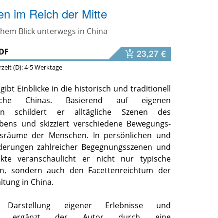
n im Reich der Mitte
chem Blick unterwegs in China
DF
23,27 €
erzeit (D): 4-5 Werktage
ibt Einblicke in die historisch und traditionell
yche Chinas. Basierend auf eigenen
gen schildert er alltägliche Szenen des
ebens und skizziert verschiedene Bewegungs-
sräume der Menschen. In
persönlichen und
lderungen zahlreicher Begegnungsszenen und
takte veranschaulicht er
nicht nur typische
en, sondern auch den Facettenreichtum der
ltung in China.
 Darstellung eigener Erlebnisse und
en ergänzt der Autor durch
eine