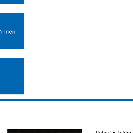
r*innen
Robert E. Feldma