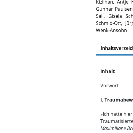
Kizilhan, Antje
Gunnar Paulsen,
Sall, Gisela S
Schmid-Ott, Jü
Wenk-Ansohn
Inhaltsverzeic
Inhalt
Vorwort
I. Traumabew
»Ich hatte hie
Traumatisierte 
Maximiliane B