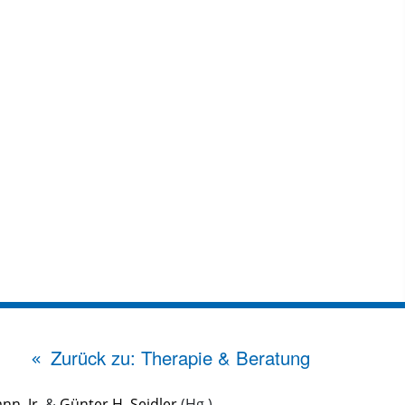
Zurück zu: Therapie & Beratung
nn, Jr.
&
Günter H. Seidler