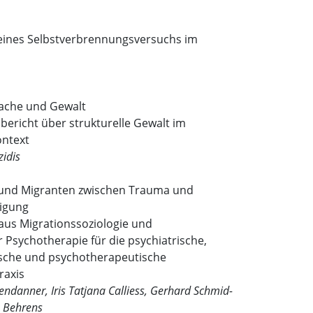
ines Selbstverbrennungsversuchs im
rache und Gewalt
bericht über strukturelle Gewalt im
ontext
zidis
und Migranten zwischen Trauma und
igung
aus Migrationssoziologie und
r Psychotherapie für die psychiatrische,
sche und psychotherapeutische
raxis
sendanner, Iris Tatjana Calliess, Gerhard Schmid-
a Behrens