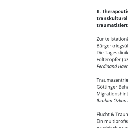
II. Therapeut
transkulture
traumatisiert
Zur teilstatio
Bürgerkriegs
Die Tagesklini
Folteropfer (b
Ferdinand Haen
Traumazentrie
Göttinger Beh
Migrationshin
Ibrahim Özkan 
Flucht & Trau
Ein multiprofe