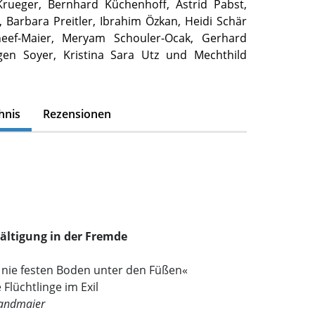
 Krueger, Bernhard Küchenhoff, Astrid Pabst,
 Barbara Preitler, Ibrahim Özkan, Heidi Schär
cheef-Maier, Meryam Schouler-Ocak, Gerhard
rgen Soyer, Kristina Sara Utz und Mechthild
hnis
Rezensionen
ältigung in der Fremde
r nie festen Boden unter den Füßen«
Flüchtlinge im Exil
randmaier