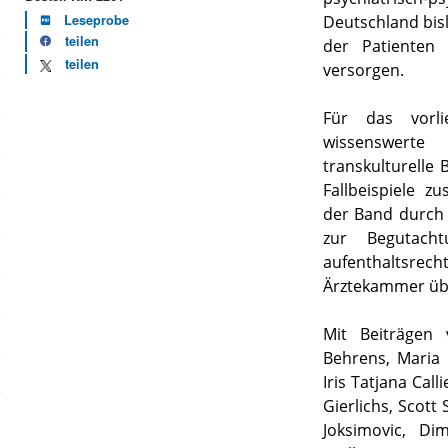
Leseprobe
Deutschland bisl
teilen
der Patienten
teilen
versorgen.
Für das vorl
wissenswert
transkulturelle
Fallbeispiele z
der Band durch 
zur Begutacht
aufenthaltsrec
Ärztekammer ü
Mit Beiträgen 
Behrens, Maria 
Iris Tatjana Cal
Gierlichs, Scott
Joksimovic, Dim