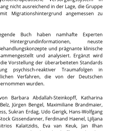
ang nicht ausreichend in der Lage, die Gruppe
 mit Migrationshintergrund angemessen zu
iegende Buch haben namhafte Experten
e Hintergrundinformationen, neuste
 Behandlungskonzepte und prägnante klinische
usammengestellt und analysiert. Ergänzt wird
die Vorstellung der überarbeiteten Standards
ung psychisch-reaktiver Traumafolgen in
htlichen Verfahren, die von der Deutschen
bernommen wurden.
von Barbara Abdallah-Steinkopff, Katharina
Belz, Jürgen Bengel, Maximiliane Brandmaier,
liess, Sukran Erdag, Udo Gerigk, Hans-Wolfgang
 Stock Gissendanner, Ferdinand Haenel, Ljiljana
itrios Kalaitzidis, Eva van Keuk, Jan Ilhan