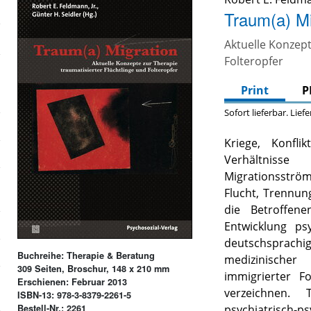
Traum(a) Mi
Aktuelle Konzept
Folteropfer
Print
P
Sofort lieferbar. Lief
Kriege, Konfli
Verhältniss
Migrationsstr
Flucht, Trennung
die Betroffen
Entwicklung ps
deutschsprach
Buchreihe: Therapie & Beratung
medizinischer
309 Seiten, Broschur, 148 x 210 mm
immigrierter F
Erschienen: Februar 2013
verzeichnen. 
ISBN-13: 978-3-8379-2261-5
Bestell-Nr.: 2261
psychiatrisch-