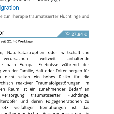
gration
e zur Therapie traumatisierter Flüchtlinge und
DF
27,94 €
erzeit (D): 4-5 Werktage
kte, Naturkatastrophen oder wirtschaftliche
e verursachen weltweit anhaltende
öme nach Europa. Erlebnisse während der
 von der Familie, Haft oder Folter bergen für
en nicht selten ein hohes Risiko für die
ychisch reaktiver Traumafolgestörungen. Im
igen Raum ist ein zunehmender Bedarf an
 Versorgung traumatisierter Flüchtlinge,
olteropfer und deren Folgegenerationen zu
Trotz vielfältiger Bemühungen ist das
psychotherapeutische Versorgungssystem in