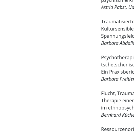
psychisch erkr
Astrid Pabst, U
Traumatisierte
Kultursensible
Spannungsfel
Barbara Abdalla
Psychotherapi
tschetschenisc
Ein Praxisberi
Barbara Preitle
Flucht, Traum
Therapie einer
im ethnopsych
Bernhard Küche
Ressourcenori