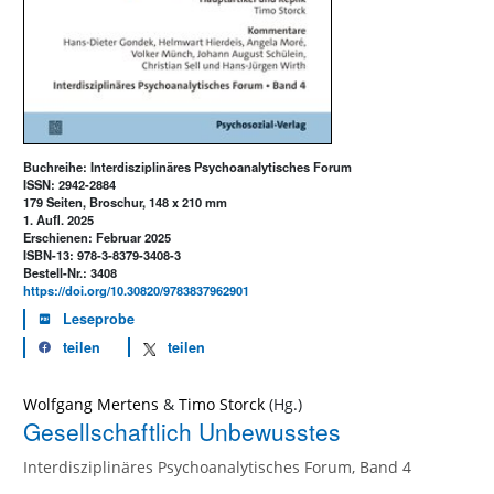
Buchreihe: Interdisziplinäres Psychoanalytisches Forum
ISSN: 2942-2884
179 Seiten, Broschur, 148 x 210 mm
1. Aufl. 2025
Erschienen: Februar 2025
ISBN-13: 978-3-8379-3408-3
Bestell-Nr.: 3408
https://doi.org/10.30820/9783837962901
Leseprobe
teilen
teilen
Wolfgang Mertens
&
Timo Storck
Gesellschaftlich Unbewusstes
Interdisziplinäres Psychoanalytisches Forum, Band 4