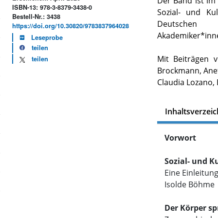
Der Band ist im
ISBN-13: 978-3-8379-3438-0
Sozial- und Ku
Bestell-Nr.: 3438
Deutschen P
https://doi.org/10.30820/9783837964028
Akademiker*innen
Leseprobe
teilen
Mit Beiträgen v
teilen
Brockmann, Anet
Claudia Lozano, 
Inhaltsverzeic
Vorwort
Sozial- und K
Eine Einleitun
Isolde Böhme
Der Körper sp