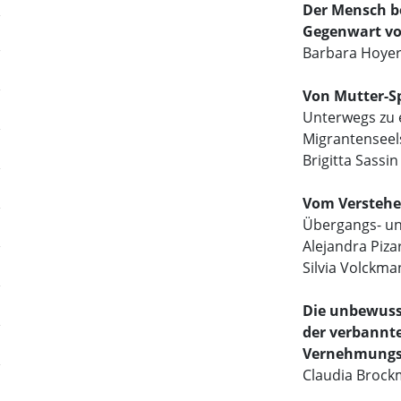
Der Mensch be
Gegenwart vo
Barbara Hoye
Von Mutter-S
Unterwegs zu 
Migrantenseel
Brigitta Sassin
Vom Verstehe
Übergangs- u
Alejandra Piza
Silvia Volckm
Die unbewuss
der verbannte
Vernehmungs
Claudia Broc