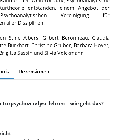
 Rahmen der Weiterbildung Psychoanalytische
lturtheorie entstanden, einem Angebot der
sychoanalytischen Vereinigung für
 aller Disziplinen.
on Stine Albers, Gilbert Beronneau, Claudia
te Burkhart, Christine Gruber, Barbara Hoyer,
Brigitta Sassin und Silvia Volckmann
hnis
Rezensionen
ulturpsychoanalyse lehren – wie geht das?
g
richt