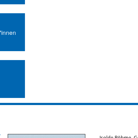
r*innen
Isolde Böhme
,
G