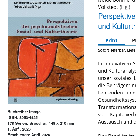
Vollstedt
Perspektive
und Kulturt
Print
P
Sofort lieferbar. Lief
In innovativen 
und Kulturanaly
unser soziales 
die Beiträger*i
Lehrenden und
Gesundheitssys
Transformation
Buchreihe: Imago
von Kapitalver
ISSN: 3053-4925
Austausch und 
178 Seiten, Broschur, 148 x 210 mm
1. Aufl. 2026
Erschienen: April 2026