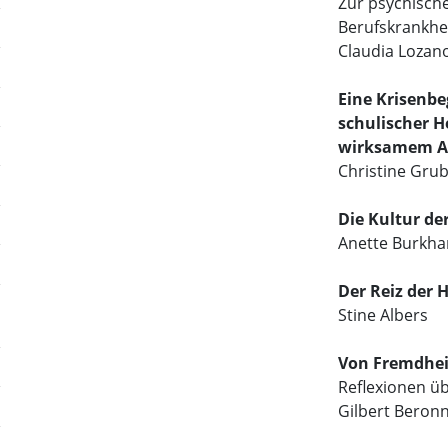
Zur psychisch
Berufskrankhei
Claudia Lozan
Eine Krisenb
schulischer 
wirksamem A
Christine Gru
Die Kultur de
Anette Burkha
Der Reiz der 
Stine Albers
Von Fremdhei
Reflexionen ü
Gilbert Beron