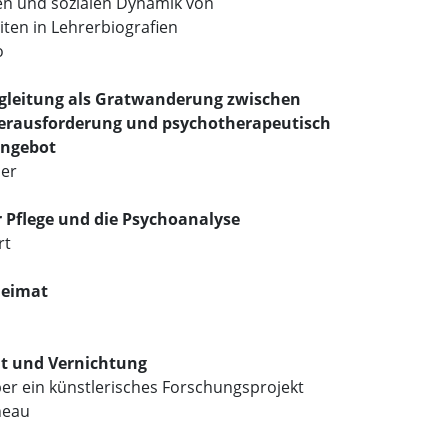
en und sozialen Dynamik von
ten in Lehrerbiografien
o
egleitung als Gratwanderung zwischen
Herausforderung und psychotherapeutisch
ngebot
ber
r Pflege und die Psychoanalyse
rt
Heimat
t und Vernichtung
ber ein künstlerisches Forschungsprojekt
neau