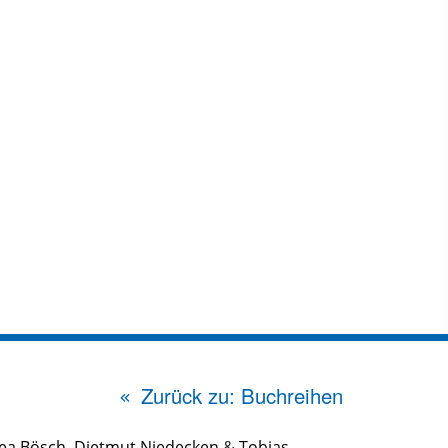
Zurück zu: Buchreihen
ea Bösch
,
Dietmut Niedecken
&
Tobias