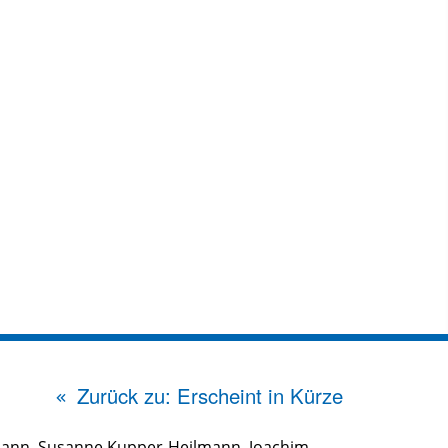
Zurück zu: Erscheint in Kürze
mann
,
Susanne Kupper-Heilmann
,
Joachim