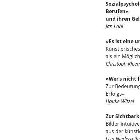
Sozialpsycho
Berufen«
und ihren Ge
Jan Lohl
»Es ist eine 
Künstlerische
als ein Möglic
Christoph Klee
»Wer’s nicht f
Zur Bedeutung
Erfolgs«
Hauke Witzel
Zur Sichtbar
Bilder intuiti
aus der künst
Lisa Niederreite