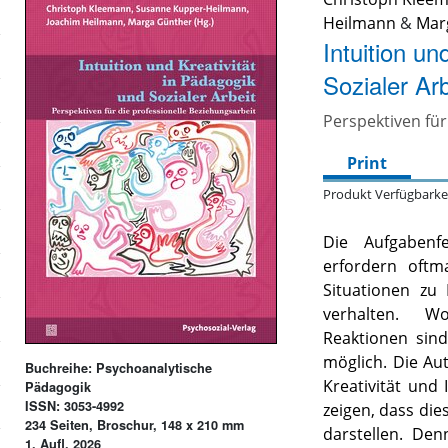
Heilmann
&
Mar
Intuition un
Sozialer Arb
Perspektiven für
Print
Produkt Verfügbarke
Die Aufgabenf
erfordern oftm
Situationen zu
verhalten. W
Reaktionen sind
möglich
. Die Au
Buchreihe: Psychoanalytische
Kreativität und 
Pädagogik
ISSN: 3053-4992
zeigen, dass die
234 Seiten, Broschur, 148 x 210 mm
darstellen. Den
1. Aufl. 2026