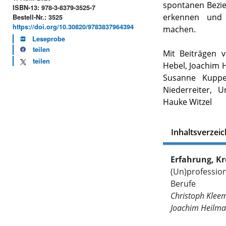
spontanen Bezi
ISBN-13: 978-3-8379-3525-7
erkennen und
Bestell-Nr.: 3525
https://doi.org/10.30820/9783837964394
machen.
Leseprobe
teilen
Mit Beiträgen 
teilen
Hebel, Joachim H
Susanne Kuppe
Niederreiter, 
Hauke Witzel
Inhaltsverzeic
Erfahrung, Kre
(Un)professio
Berufe
Christoph Klee
Joachim Heilma