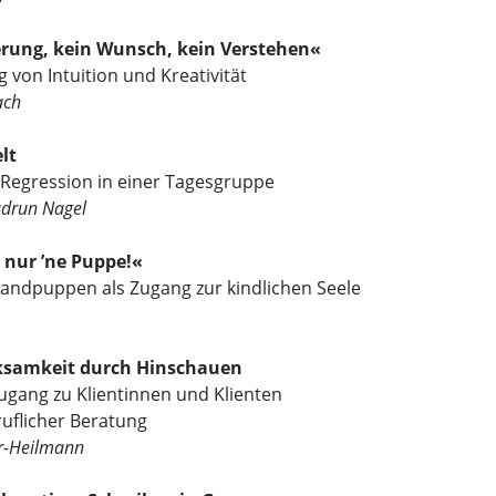
erung, kein Wunsch, kein Verstehen«
g von Intuition und Kreativität
ach
lt
 Regression in einer Tagesgruppe
udrun Nagel
 nur ’ne Puppe!«
andpuppen als Zugang zur kindlichen Seele
rksamkeit durch Hinschauen
Zugang zu Klientinnen und Klienten
uflicher Beratung
r-Heilmann