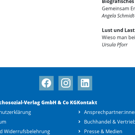
Biografisches
Gemeinsam Er
Angela Schmidt
Lust und Last
Wieso man bei
Ursula Pforr
chosozial-Verlag GmbH & Co KG
Kontakt
hutzerklärung
Ansprechpartner:inne
sum
Buchhandel & Vertrie
d Widerrufsbelehrung
Presse & Medien