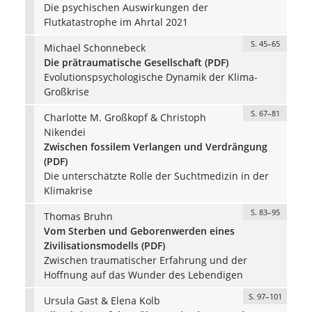
Die psychischen Auswirkungen der
Flutkatastrophe im Ahrtal 2021
S. 45–65
Michael Schonnebeck
Die prätraumatische Gesellschaft (PDF)
Evolutionspsychologische Dynamik der Klima-
Großkrise
S. 67–81
Charlotte M. Großkopf & Christoph
Nikendei
Zwischen fossilem Verlangen und Verdrängung
(PDF)
Die unterschätzte Rolle der Suchtmedizin in der
Klimakrise
S. 83–95
Thomas Bruhn
Vom Sterben und Geborenwerden eines
Zivilisationsmodells (PDF)
Zwischen traumatischer Erfahrung und der
Hoffnung auf das Wunder des Lebendigen
S. 97–101
Ursula Gast & Elena Kolb