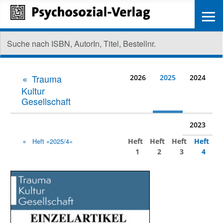
≡
Trauma
2026
2025
2024
Kultur
Gesellschaft
2023
Heft
Heft
Heft
Heft
Heft »2025/4«
1
2
3
4