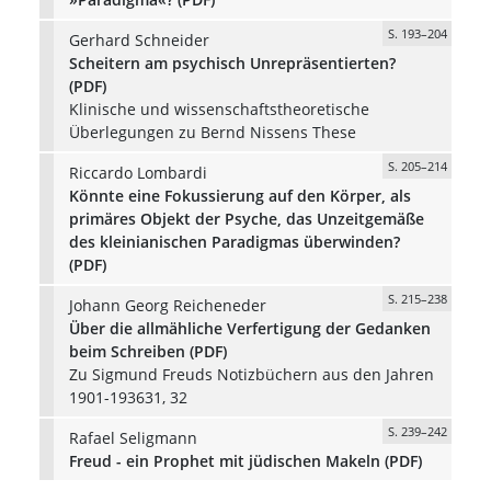
S. 193–204
Gerhard Schneider
Scheitern am psychisch Unrepräsentierten?
(PDF)
Klinische und wissenschaftstheoretische
Überlegungen zu Bernd Nissens These
S. 205–214
Riccardo Lombardi
Könnte eine Fokussierung auf den Körper, als
primäres Objekt der Psyche, das Unzeitgemäße
des kleinianischen Paradigmas überwinden?
(PDF)
S. 215–238
Johann Georg Reicheneder
Über die allmähliche Verfertigung der Gedanken
beim Schreiben (PDF)
Zu Sigmund Freuds Notizbüchern aus den Jahren
1901-193631, 32
S. 239–242
Rafael Seligmann
Freud - ein Prophet mit jüdischen Makeln (PDF)