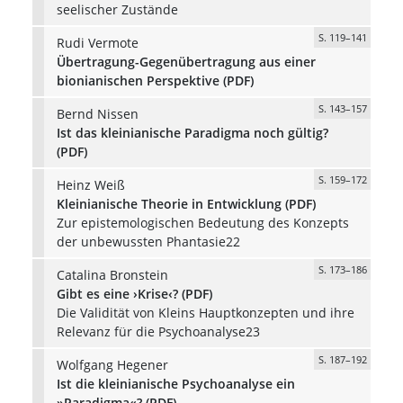
seelischer Zustände
S. 119–141
Rudi Vermote
Übertragung-Gegenübertragung aus einer
bionianischen Perspektive (PDF)
S. 143–157
Bernd Nissen
Ist das kleinianische Paradigma noch gültig?
(PDF)
S. 159–172
Heinz Weiß
Kleinianische Theorie in Entwicklung (PDF)
Zur epistemologischen Bedeutung des Konzepts
der unbewussten Phantasie22
S. 173–186
Catalina Bronstein
Gibt es eine ›Krise‹? (PDF)
Die Validität von Kleins Hauptkonzepten und ihre
Relevanz für die Psychoanalyse23
S. 187–192
Wolfgang Hegener
Ist die kleinianische Psychoanalyse ein
»Paradigma«? (PDF)