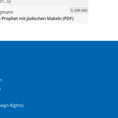
31, 32
S. 239–242
ligmann
n Prophet mit jüdischen Makeln (PDF)
n
b
eign Rights)