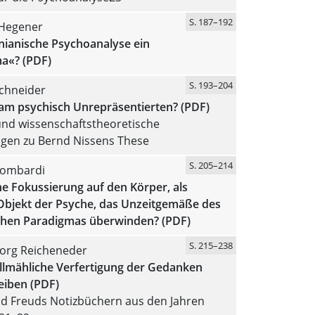
S. 187–192
Hegener
einianische Psychoanalyse ein
a«? (PDF)
S. 193–204
chneider
 am psychisch Unrepräsentierten? (PDF)
und wissenschaftstheoretische
gen zu Bernd Nissens These
S. 205–214
Lombardi
e Fokussierung auf den Körper, als
Objekt der Psyche, das Unzeitgemäße des
schen Paradigmas überwinden? (PDF)
S. 215–238
org Reicheneder
allmähliche Verfertigung der Gedanken
eiben (PDF)
d Freuds Notizbüchern aus den Jahren