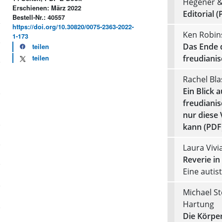
Hegener &
Erschienen: März 2022
Editorial (
Bestell-Nr.: 40557
https://doi.org/10.30820/0075-2363-2022-
Ken Robin
1-173
Das Ende 
teilen
freudianis
teilen
Rachel Bla
Ein Blick 
freudiani
nur diese
kann (PDF
Laura Vivi
Reverie in
Eine autis
Michael S
Hartung
Die Körper