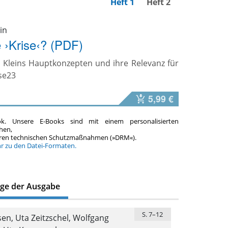
Heft 1
Heft 2
in
e ›Krise‹? (PDF)
n Kleins Hauptkonzepten und ihre Relevanz für
se23
5,99 €
ok. Unsere E-Books sind mit einem personalisierten
hen,
teren technischen Schutzmaßnahmen (»DRM«).
hr zu den Datei-Formaten.
äge der Ausgabe
S. 7–12
en, Uta Zeitzschel, Wolfgang