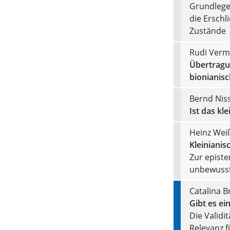
Grundlege
die Erschl
Zustände
Rudi Verm
Übertragu
bionianisc
Bernd Nis
Ist das kl
Heinz Wei
Kleinianis
Zur epist
unbewusst
Catalina B
Gibt es ein
Die Validi
Relevanz f