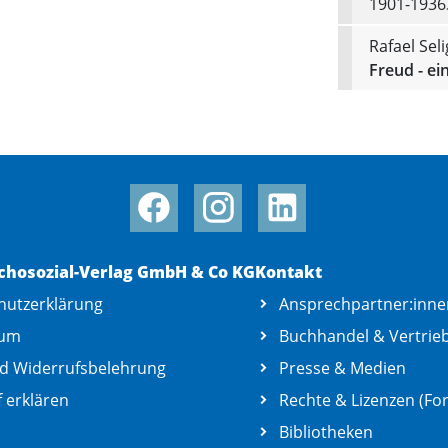
1901-1936
Rafael Se
Freud - ei
chosozial-Verlag GmbH & Co KG
Kontakt
hutzerklärung
Ansprechpartner:inne
sum
Buchhandel & Vertrie
d Widerrufsbelehrung
Presse & Medien
 erklären
Rechte & Lizenzen (For
Bibliotheken