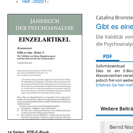
Heft »2022/1«
Catalina Bronste
Gibt es ein
Die Validität vo
die Psychoanaly
PDF
Sofortdownload
Dies ist ein E-Bo
Wasserzeichen verse
jedoch frei von wei
Erfahren Sie hier me
Weitere Beitr
Bernd Niss
14 Seiten, PDF-E-Book