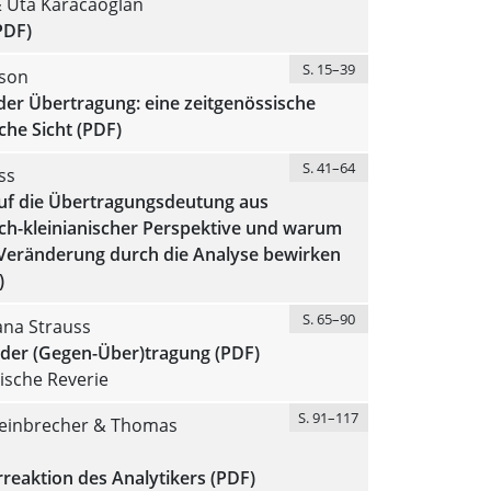
 Uta Karacaoglan
PDF)
S. 15–39
son
der Übertragung: eine zeitgenössische
che Sicht (PDF)
S. 41–64
ss
auf die Übertragungsdeutung aus
sch-kleinianischer Perspektive und warum
 Veränderung durch die Analyse bewirken
)
S. 65–90
ana Strauss
 der (Gegen-Über)tragung (PDF)
tische Reverie
S. 91–117
teinbrecher & Thomas
reaktion des Analytikers (PDF)