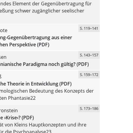
ndes Element der Gegenübertragung für
ießung schwer zugänglicher seelischer
S. 119–141
ote
ng-Gegenübertragung aus einer
hen Perspektive (PDF)
S. 143–157
sen
einianische Paradigma noch gültig? (PDF)
S. 159–172
ß
che Theorie in Entwicklung (PDF)
emologischen Bedeutung des Konzepts der
en Phantasie22
S. 173–186
ronstein
e ›Krise‹? (PDF)
tät von Kleins Hauptkonzepten und ihre
ür die Psychoanalyse23