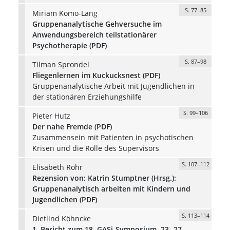
S. 77–85
Miriam Komo-Lang
Gruppenanalytische Gehversuche im
Anwendungsbereich teilstationärer
Psychotherapie (PDF)
S. 87–98
Tilman Sprondel
Fliegenlernen im Kuckucksnest (PDF)
Gruppenanalytische Arbeit mit Jugendlichen in
der stationären Erziehungshilfe
S. 99–106
Pieter Hutz
Der nahe Fremde (PDF)
Zusammensein mit Patienten in psychotischen
Krisen und die Rolle des Supervisors
S. 107–112
Elisabeth Rohr
Rezension von: Katrin Stumptner (Hrsg.):
Gruppenanalytisch arbeiten mit Kindern und
Jugendlichen (PDF)
S. 113–114
Dietlind Köhncke
1. Bericht zum 18. GASi-Symposium, 23.-27.