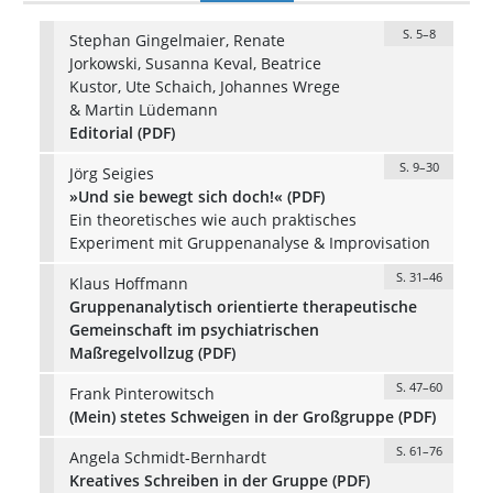
S. 5–8
Stephan Gingelmaier, Renate
Jorkowski, Susanna Keval, Beatrice
Kustor, Ute Schaich, Johannes Wrege
& Martin Lüdemann
Editorial (PDF)
S. 9–30
Jörg Seigies
»Und sie bewegt sich doch!« (PDF)
Ein theoretisches wie auch praktisches
Experiment mit Gruppenanalyse & Improvisation
S. 31–46
Klaus Hoffmann
Gruppenanalytisch orientierte therapeutische
Gemeinschaft im psychiatrischen
Maßregelvollzug (PDF)
S. 47–60
Frank Pinterowitsch
(Mein) stetes Schweigen in der Großgruppe (PDF)
S. 61–76
Angela Schmidt-Bernhardt
Kreatives Schreiben in der Gruppe (PDF)