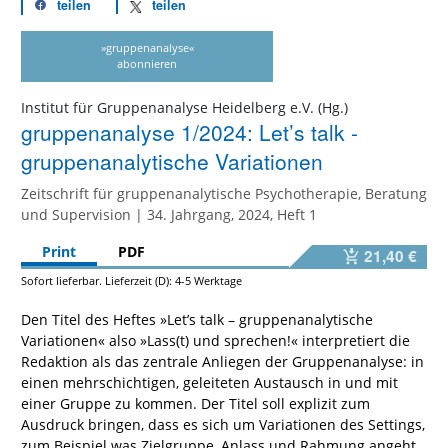
teilen
teilen
»gruppenanalyse«
abonnieren
Institut für Gruppenanalyse Heidelberg e.V. (Hg.)
gruppenanalyse 1/2024: Let’s talk -
gruppenanalytische Variationen
Zeitschrift für gruppenanalytische Psychotherapie, Beratung
und Supervision | 34. Jahrgang, 2024, Heft 1
Print
PDF
21,40 €
Sofort lieferbar. Lieferzeit (D): 4-5 Werktage
Den Titel des Heftes »Let’s talk – gruppenanalytische
Variationen« also »Lass(t) und sprechen!« interpretiert die
Redaktion als das zentrale Anliegen der Gruppenanalyse: in
einen mehrschichtigen, geleiteten Austausch in und mit
einer Gruppe zu kommen. Der Titel soll explizit zum
Ausdruck bringen, dass es sich um Variationen des Settings,
zum Beispiel was Zielgruppe, Anlass und Rahmung angeht,