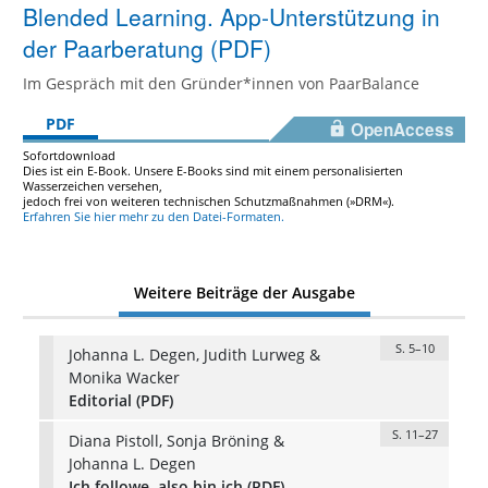
Blended Learning. App-Unterstützung in
der Paarberatung (PDF)
Im Gespräch mit den Gründer*innen von PaarBalance
PDF
OpenAccess
Sofortdownload
Dies ist ein E-Book. Unsere E-Books sind mit einem personalisierten
Wasserzeichen versehen,
jedoch frei von weiteren technischen Schutzmaßnahmen (»DRM«).
Erfahren Sie hier mehr zu den Datei-Formaten.
Weitere Beiträge der Ausgabe
S. 5–10
Johanna L. Degen, Judith Lurweg &
Monika Wacker
Editorial (PDF)
S. 11–27
Diana Pistoll, Sonja Bröning &
Johanna L. Degen
Ich followe, also bin ich (PDF)