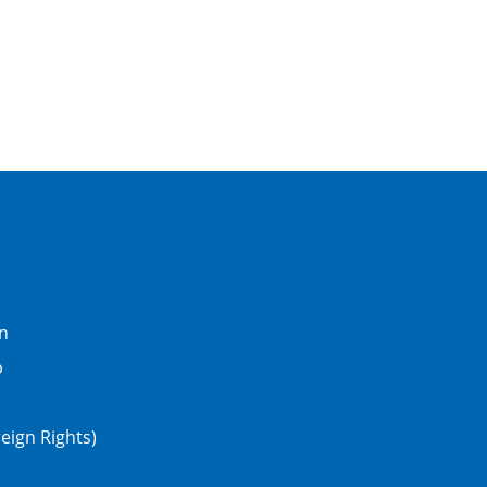
n
b
eign Rights)