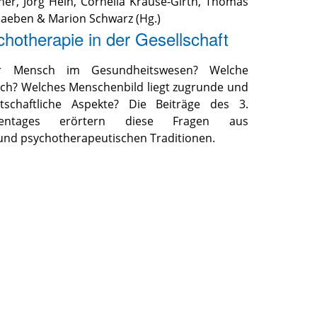
her
,
Jörg Hein
,
Cornelia Krause-Girth
,
Thomas
chaeben
&
Marion Schwarz
(Hg.)
hotherapie in der Gesellschaft
er Mensch im Gesundheitswesen? Welche
sich? Welches Menschenbild liegt zugrunde und
schaftliche Aspekte? Die Beiträge des 3.
utentages erörtern diese Fragen aus
 und psychotherapeutischen Traditionen.