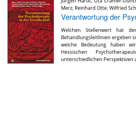
Jürgen Hardt
,
Uta Cramer-Dünc
Merz
,
Reinhard Otte
,
Wilfried S
Verantwortung der Psyc
Welchen Stellenwert hat d
Behandlungsleitlinien ergeben 
welche Bedeutung haben wirt
Hessischen Psychotherape
unterschiedlichen Perspektiven