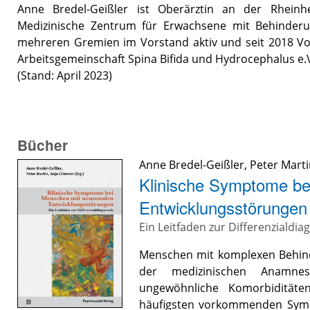
Anne Bredel-Geißler ist Oberärztin an der Rheinhe
Medizinische Zentrum für Erwachsene mit Behinderun
mehreren Gremien im Vorstand aktiv und seit 2018 Vor
Arbeitsgemeinschaft Spina Bifida und Hydrocephalus e.
(Stand: April 2023)
Bücher
Anne Bredel-Geißler
,
Peter Mart
Klinische Symptome be
Entwicklungsstörungen
Ein Leitfaden zur Differenzialdia
Menschen mit komplexen Behind
der medizinischen Anamne
ungewöhnliche Komorbiditäte
häufigsten vorkommenden Sympt