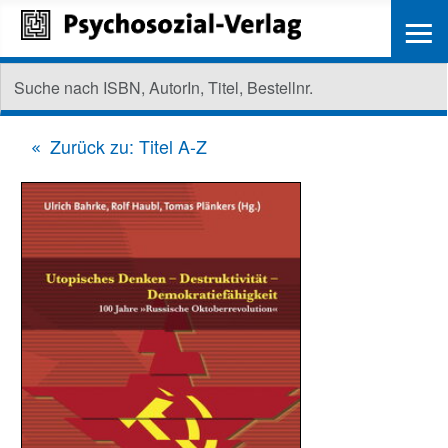
≡
Zurück zu: Titel A-Z