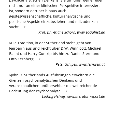
psychoanalytischen Denkens. Sie tun dies, weil er eben
nicht nur an einer klinischen Perspektive interessiert
ist, sondern darüber hinaus auch
geisteswissenschaftliche, kulturanalytische und
politische Aspekte einzubeziehen und mitzudenken
sucht.
...«
Prof. Dr. Ariane Schorn
,
www.socialnet.de
»
Die Tradition, in der Sutherland steht, geht von
Fairbairn aus und reicht über D.W. Winnicott, Michael
Balint und Harry Guntrip bis hin zu Daniel Stern und
Otto Kernberg
...«
Peter Schipek
,
www.lernwelt.at
»
John D. Sutherlands Ausführungen erweitern die
Grenzen psychoanalytischen Denkens und
veranschaulichen unübersehbar die weitreichende
Bedeutung der Psychoanalyse
...«
Ludwig Helwig
,
www.literatur-report.de