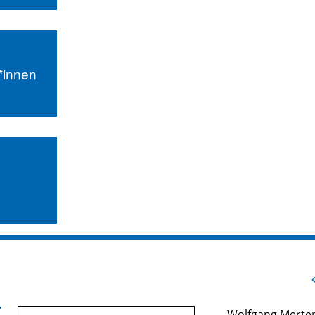
r*innen
Wolfgang Merte