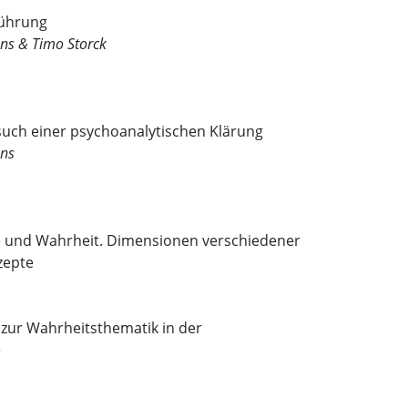
ührung
ns & Timo Storck
such einer psychoanalytischen Klärung
ens
 und Wahrheit. Dimensionen verschiedener
zepte
 zur Wahrheitsthematik in der
e