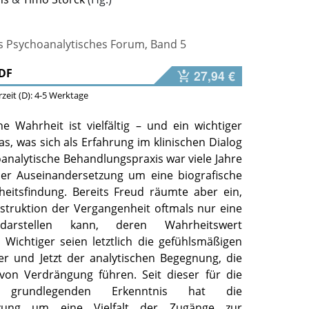
es Psychoanalytisches Forum, Band 5
DF
27,94 €
erzeit (D): 4-5 Werktage
e Wahrheit ist vielfältig – und ein wichtiger
das, was sich als Erfahrung im klinischen Dialog
oanalytische Behandlungspraxis war viele Jahre
er Auseinandersetzung um eine biografische
eitsfindung. Bereits Freud räumte aber ein,
struktion der Vergangenheit oftmals nur eine
 darstellen kann, deren Wahrheitswert
. Wichtiger seien letztlich die gefühlsmäßigen
r und Jetzt der analytischen Begegnung, die
von Verdrängung führen. Seit dieser für die
e grundlegenden Erkenntnis hat die
tzung um eine Vielfalt der Zugänge zur