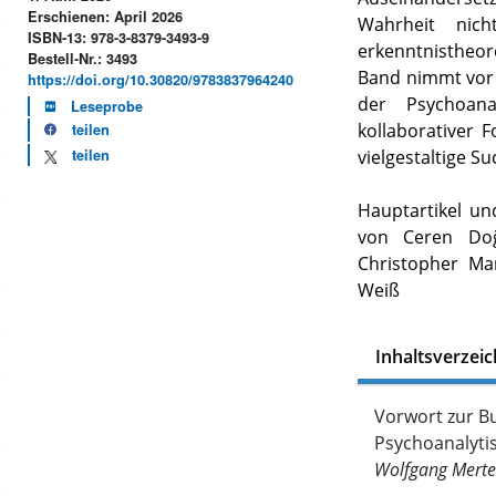
Erschienen: April 2026
Wahrheit nic
ISBN-13: 978-3-8379-3493-9
erkenntnistheor
Bestell-Nr.: 3493
Band nimmt vor
https://doi.org/10.30820/9783837964240
der Psychoana
Leseprobe
kollaborativer 
teilen
teilen
vielgestaltige Su
Hauptartikel u
von Ceren Doğ
Christopher Mar
Weiß
Inhaltsverzeic
Vorwort zur Bu
Psychoanalyti
Wolfgang Merte