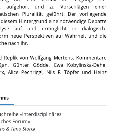
ht aufgehört und zu Vorschlägen einer
etischen Pluralität geführt. Der vorliegende
 diesem Hintergrund eine notwendige Debatte
lyse auf und ermöglicht in dialogisch-
Form neue Perspektiven auf Wahrheit und die
che nach ihr.
nd Replik von Wolfgang Mertens, Kommentare
an, Günter Gödde, Ewa Kobylinska-Dehe,
x, Alice Pechriggl, Nils F. Töpfer und Heinz
hnis
chreihe »Interdisziplinäres
sches Forum«
ns & Timo Storck