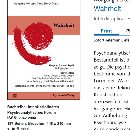
Wahrheit
Interdisziplinär
Print
P
Sofort lieferbar. Lief
Psychoanalytisch
Bestandteil ist 
zeigt. Die psych
bestimmt von d
Form der Wahrh
dass eine Rekon
Konstruktion
anzuzweifeln ist
Buchreihe: Interdisziplinäres
Vorgänge im Hie
Psychoanalytisches Forum
zur Aufhebung 
ISSN: 2942-2884
Psychoanalys
197 Seiten, Broschur, 148 x 210 mm
1. Aufl. 2026
Auseinanderse