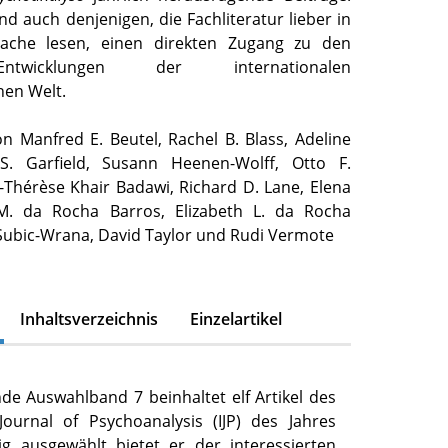
nd auch denjenigen, die Fachliteratur lieber in
rache lesen, einen direkten Zugang zu den
ntwicklungen der internationalen
hen Welt.
n Manfred E. Beutel, Rachel B. Blass, Adeline
S. Garfield, Susann Heenen-Wolff, Otto F.
-Thérèse Khair Badawi, Richard D. Lane, Elena
s M. da Rocha Barros, Elizabeth L. da Rocha
 Subic-Wrana, David Taylor und Rudi Vermote
Inhaltsverzeichnis
Einzelartikel
de Auswahlband 7 beinhaltet elf Artikel des
 Journal of Psychoanalysis (IJP) des Jahres
tig ausgewählt bietet er der interessierten