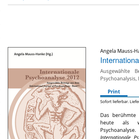
Angela Mauss-H
Internation
Ausgewählte B
Psychoanalysis,
Print
Sofort lieferbar. Lief
Das berühmte
heute als we
Psychoanalyse
Internationale P