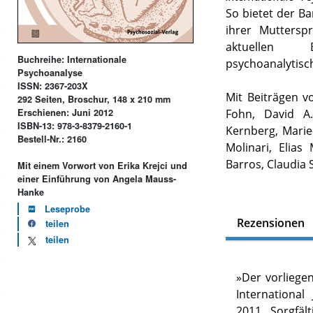
So bietet der Ba
ihrer Muttersp
aktuellen E
Buchreihe: Internationale
psychoanalytisc
Psychoanalyse
ISSN: 2367-203X
Mit Beiträgen vo
292 Seiten, Broschur, 148 x 210 mm
Fohn, David A.
Erschienen: Juni 2012
ISBN-13: 978-3-8379-2160-1
Kernberg, Marie
Bestell-Nr.: 2160
Molinari, Elia
Barros, Claudia
Mit einem Vorwort von Erika Krejci und
einer Einführung von Angela Mauss-
Hanke
Leseprobe
Rezensionen
teilen
teilen
»
Der vorliegen
International
2011. Sorgfäl