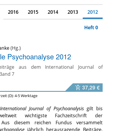
2016
2015
2014
2013
2012
Heft 0
anke
ale Psychoanalyse 2012
eiträge aus dem International Journal of
 Band 7
37,29 €
erzeit (D): 4-5 Werktage
International Journal of Psychoanalysis
gilt bis
ltweit wichtigste Fachzeitschrift der
. Aus diesem reichen Fundus versammelt
sychoanalyse
jährlich herausragende Beiträge.