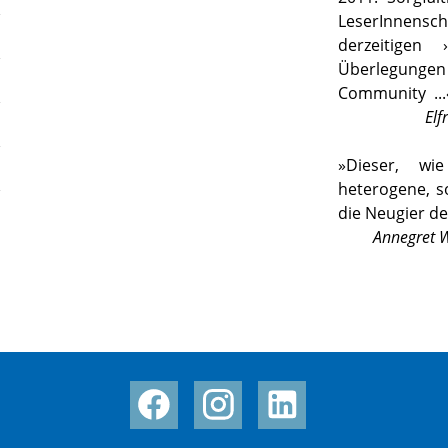
LeserInnensc
derzeitigen
Überlegunge
Community
..
Elf
»
Dieser, wi
heterogene, s
die Neugier d
Annegret W