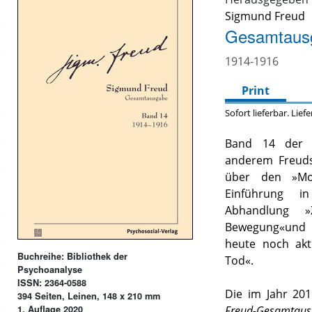
Sigmund Freud
Gesamtausg
1914-1916
Print
Sofort lieferbar. Lief
Band 14 de
anderem Freuds
über den »Mos
Einführung i
Abhandlung »
Bewegung«
und 
heute noch akt
Buchreihe: Bibliothek der
Tod«.
Psychoanalyse
ISSN: 2364-0588
Die im Jahr 20
394 Seiten, Leinen, 148 x 210 mm
1. Auflage 2020
Freud-Gesamtaus