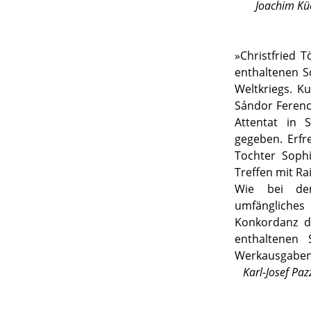
Joachim Kü
»
Christfried T
enthaltenen S
Weltkriegs. K
Sándor Ferencz
Attentat in 
gegeben. Erfre
Tochter Soph
Treffen mit Rai
Wie bei den
umfängliche
Konkordanz de
enthaltenen 
Werkausgaben
Karl-Josef Paz