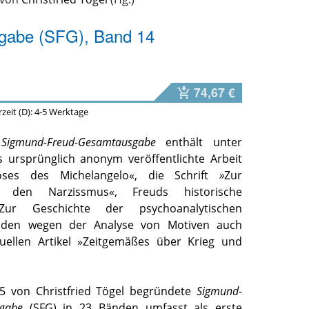
abe (SFG), Band 14
74,67 €
erzeit (D): 4-5 Werktage
r
Sigmund-Freud-Gesamtausgabe
enthält unter
 ursprünglich anonym veröffentlichte Arbeit
es des Michelangelo«, die Schrift
»
Zur
n den Narzissmus«, Freuds historische
Zur Geschichte der psychoanalytischen
den wegen der Analyse von Motiven auch
uellen Artikel »Zeitgemäßes über Krieg und
15 von Christfried Tögel begründete
Sigmund-
gabe
(SFG) in 23 Bänden umfasst als erste