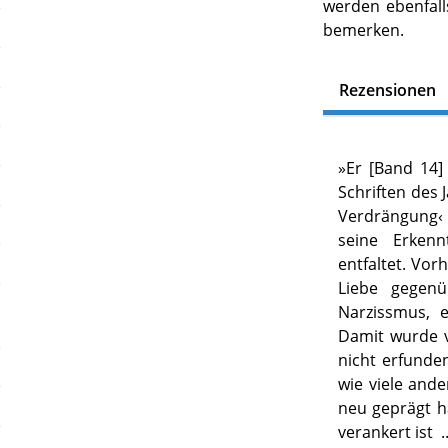
werden ebenfalls
bemerken.
Rezensionen
»
Er [Band 14]
Schriften des 
Verdrängung‹
seine Erkenn
entfaltet. Vor
Liebe gegenü
Narzissmus, e
Damit wurde v
nicht erfunden
wie viele ande
neu geprägt ha
verankert ist
.