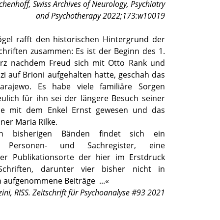
chenhoff
,
Swiss Archives of Neurology, Psychiatry
and Psychotherapy 2022;173:w10019
ögel rafft den historischen Hintergrund der
chriften zusammen: Es ist der Beginn des 1.
urz nachdem Freud sich mit Otto Rank und
i auf Brioni aufgehalten hatte, geschah das
Sarajewo. Es habe viele familiäre Sorgen
ulich für ihn sei der längere Besuch seiner
ie mit dem Enkel Ernst gewesen und das
ner Maria Rilke.
 bisherigen Bänden findet sich ein
s Personen- und Sachregister, eine
r Publikationsorte der hier im Erstdruck
Schriften, darunter vier bisher nicht in
 aufgenommene Beiträge
...«
zini
,
RISS. Zeitschrift für Psychoanalyse #93 2021