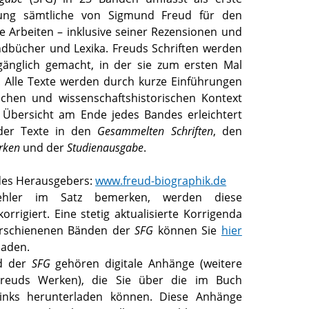
lung sämtliche von Sigmund Freud für den
 Arbeiten – inklusive seiner Rezensionen und
ndbücher und Lexika. Freuds Schriften werden
gänglich gemacht, in der sie zum ersten Mal
. Alle Texte werden durch kurze Einführungen
schen und wissenschaftshistorischen Kontext
ne Übersicht am Ende jedes Bandes erleichtert
der Texte in den
Gesammelten Schriften
, den
rken
und der
Studienausgabe
.
es Herausgebers:
www.freud-biographik.de
Fehler im Satz bemerken, werden diese
korrigiert. Eine stetig aktualisierte
Korrigenda
erschienenen Bänden der
SFG
können Sie
hier
laden.
d der
SFG
gehören
digitale Anhänge
(weitere
Freuds Werken), die Sie über die im Buch
inks herunterladen können. Diese Anhänge