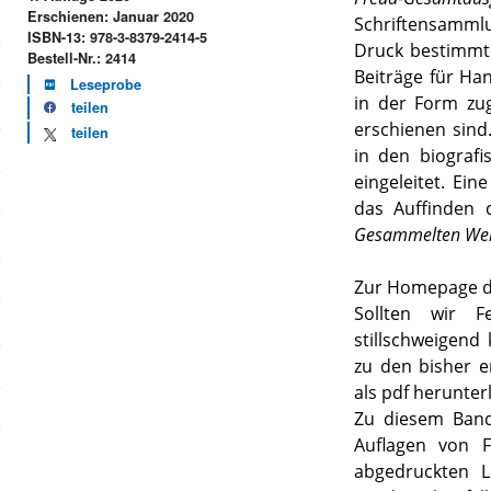
Erschienen: Januar 2020
Schriftensamm
ISBN-13: 978-3-8379-2414-5
Druck bestimmte
Bestell-Nr.: 2414
Beiträge für Ha
Leseprobe
in der Form zu
teilen
erschienen sind
teilen
in den biografi
eingeleitet. Ei
das Auffinden 
Gesammelten We
Zur Homepage d
Sollten wir 
stillschweigend 
zu den bisher 
als pdf herunter
Zu diesem Ban
Auflagen von 
abgedruckten L