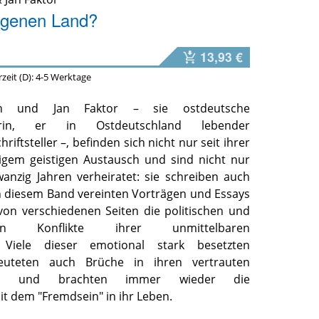
igenen Land?
13,93 €
erzeit (D): 4-5 Werktage
n und Jan Faktor – sie ostdeutsche
ikerin, er in Ostdeutschland lebender
riftsteller –, befinden sich nicht nur seit ihrer
igem geistigen Austausch und sind nicht nur
wanzig Jahren verheiratet: sie schreiben auch
in diesem Band vereinten Vorträgen und Essays
 von verschiedenen Seiten die politischen und
lichen Konflikte ihrer unmittelbaren
. Viele dieser emotional stark besetzten
deuteten auch Brüche in ihren vertrauten
isen und brachten immer wieder die
it dem "Fremdsein" in ihr Leben.