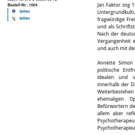
Jan Faktor zog 
Bestell-Nr.: 1004
teilen
Untergrundkultu
teilen
fragwürdige Fre
und als Schrifts
Nach der deutsc
Vergangenheit e
und auch mit de
Annette Simon 
politische Ent
Idealen und v
innerhalb der DD
Weiterbestehe
ehemaligen Op
Befürwortern d
allem aber refl
Psychotherapeu
Psychotherapieal