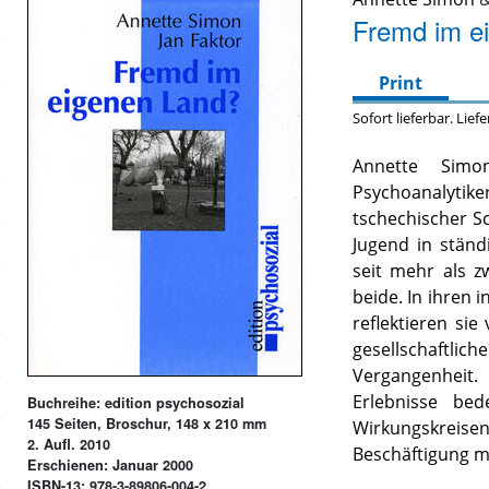
Fremd im e
Print
Sofort lieferbar. Lief
Annette Simo
Psychoanalyt
tschechischer Sch
Jugend in ständ
seit mehr als z
beide. In ihren 
reflektieren sie
gesellschaft
Vergangenheit
Erlebnisse be
Buchreihe: edition psychosozial
145 Seiten, Broschur, 148 x 210 mm
Wirkungskre
2. Aufl. 2010
Beschäftigung m
Erschienen: Januar 2000
ISBN-13: 978-3-89806-004-2