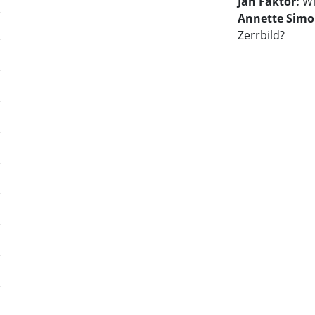
Jan Faktor:
Wi
Annette Sim
Zerrbild?