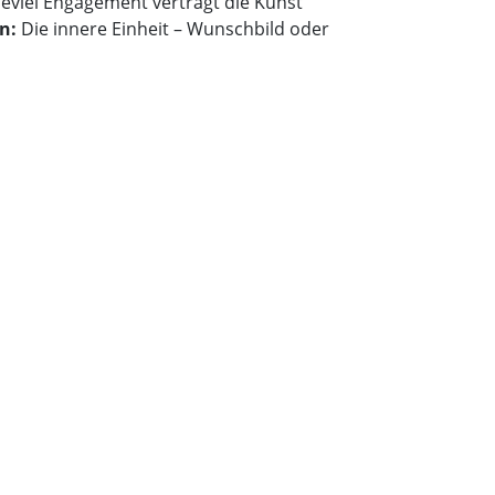
eviel Engagement verträgt die Kunst
on:
Die innere Einheit – Wunschbild oder