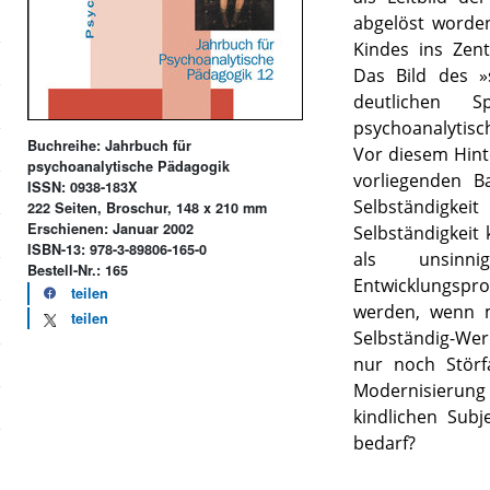
abgelöst worden
Kindes ins Zen
Das Bild des »
deutlichen Sp
psychoanalytisc
Buchreihe: Jahrbuch für
Vor diesem Hint
psychoanalytische Pädagogik
vorliegenden B
ISSN: 0938-183X
Selbständigk
222 Seiten, Broschur, 148 x 210 mm
Erschienen: Januar 2002
Selbständigkeit
ISBN-13: 978-3-89806-165-0
als unsinni
Bestell-Nr.: 165
Entwicklungspr
teilen
werden, wenn m
teilen
Selbständig-Wer
nur noch Störf
Modernisieru
kindlichen Subj
bedarf?