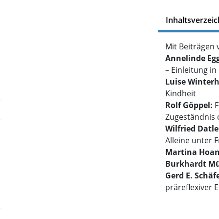
Inhaltsverzeic
Mit Beiträgen 
Annelinde Eg
– Einleitung 
Luise Winter
Kindheit
Rolf Göppel:
F
Zugeständnis
Wilfried Datl
Alleine unter 
Martina Hoan
Burkhardt Mü
Gerd E. Schäfe
präreflexiver 