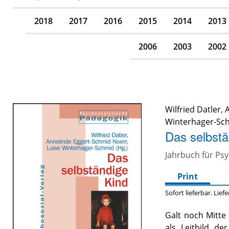
2018
2017
2016
2015
2014
2013
2006
2003
2002
Wilfried Datler
,
Winterhager-Sc
Das selbstä
Jahrbuch für Ps
Print
Sofort lieferbar. Lief
Galt noch Mitte
als Leitbild de