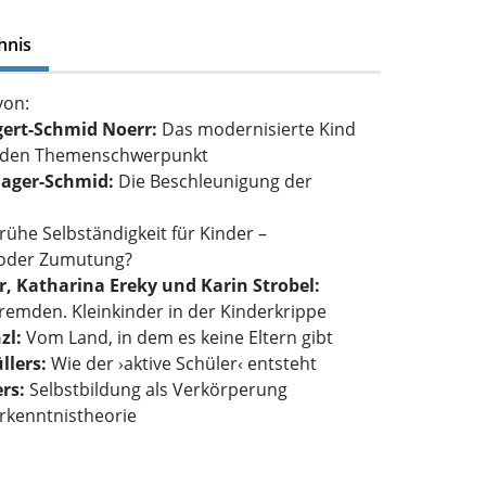
hnis
von:
gert-Schmid Noerr:
Das modernisierte Kind
in den Themenschwerpunkt
hager-Schmid
:
Die Beschleunigung der
rühe Selbständigkeit für Kinder –
 oder Zumutung?
er, Katharina Ereky und Karin Strobel:
Fremden. Kleinkinder in der Kinderkrippe
zl:
Vom Land, in dem es keine Eltern gibt
llers:
Wie der ›aktive Schüler‹ entsteht
rs:
Selbstbildung als Verkörperung
Erkenntnistheorie