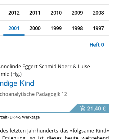
2012
2011
2010
2009
2008
2001
2000
1999
1998
1997
Heft 0
Annelinde Eggert-Schmid Noerr
&
Luise
hmid
ndige Kind
ychoanalytische Pädagogik 12
21,40 €
erzeit (D): 4-5 Werktage
 des letzten Jahrhunderts das »folgsame Kind«
r Erziehung, so ist dieses heute weitgehend