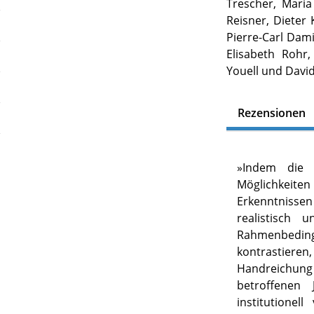
Trescher, Maria
Reisner, Dieter 
Pierre-Carl Dami
Elisabeth Rohr,
Youell und Dav
Rezensionen
»
Indem die 
Möglichkeit
Erkenntniss
realistisch 
Rahmenbedin
kontrastieren,
Handreichung
betroffenen
institutione