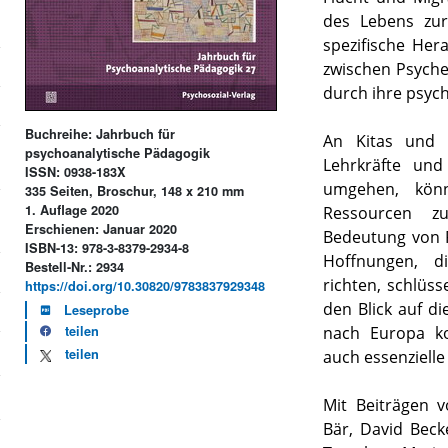
des Lebens zur
spezifische He
zwischen Psyche
durch ihre psyc
Buchreihe: Jahrbuch für
An Kitas und 
psychoanalytische Pädagogik
Lehrkräfte und
ISSN: 0938-183X
umgehen, könn
335 Seiten, Broschur, 148 x 210 mm
1. Auflage 2020
Ressourcen zu
Erschienen: Januar 2020
Bedeutung von F
ISBN-13: 978-3-8379-2934-8
Hoffnungen, d
Bestell-Nr.: 2934
richten, schlüss
https://doi.org/10.30820/9783837929348
den Blick auf di
Leseprobe
nach Europa ko
teilen
teilen
auch essenziell
Mit Beiträgen 
Bär, David Beck