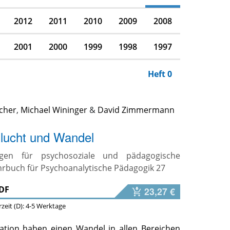
2012
2011
2010
2009
2008
2001
2000
1999
1998
1997
Heft 0
scher
,
Michael Wininger
&
David Zimmermann
Flucht und Wandel
ngen für psychosoziale und pädagogische
ahrbuch für Psychoanalytische Pädagogik 27
DF
23,27 €
erzeit (D): 4-5 Werktage
ation haben einen Wandel in allen Bereichen