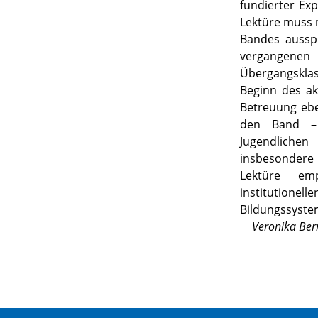
fundierter Expe
Lektüre muss 
Bandes aussp
vergangenen
Übergangskla
Beginn des ak
Betreuung ebe
den Band – 
Jugendliche
insbesondere 
Lektüre em
institutio
Bildungssyste
Veronika Ber