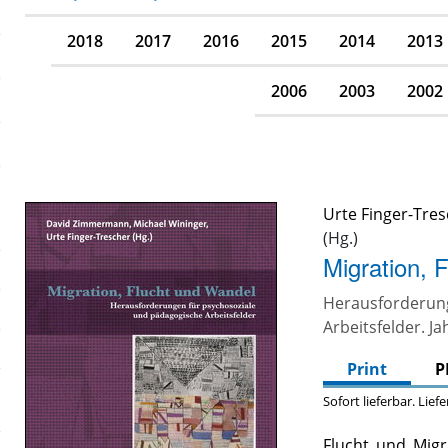
2018
2017
2016
2015
2014
2013
2006
2003
2002
Urte Finger-Tre
Migration, 
Herausforderu
Arbeitsfelder. J
Print
P
Sofort lieferbar. Lief
Flucht und Migr