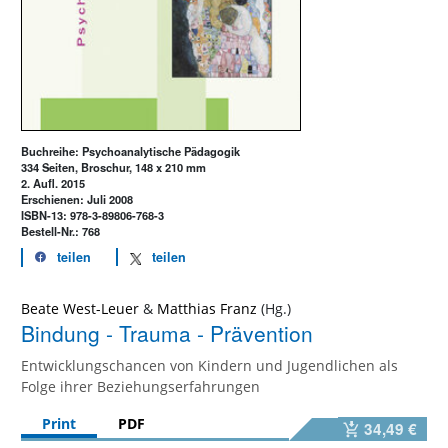
Buchreihe: Psychoanalytische Pädagogik
334 Seiten, Broschur, 148 x 210 mm
2. Aufl. 2015
Erschienen: Juli 2008
ISBN-13: 978-3-89806-768-3
Bestell-Nr.: 768
teilen
teilen
Beate West-Leuer
&
Matthias Franz
Bindung - Trauma - Prävention
Entwicklungschancen von Kindern und Jugendlichen als
Folge ihrer Beziehungserfahrungen
Print
PDF
34,49 €