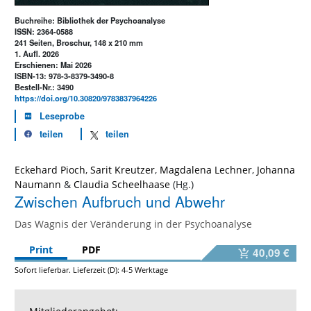
Buchreihe: Bibliothek der Psychoanalyse
ISSN: 2364-0588
241 Seiten, Broschur, 148 x 210 mm
1. Aufl. 2026
Erschienen: Mai 2026
ISBN-13: 978-3-8379-3490-8
Bestell-Nr.: 3490
https://doi.org/10.30820/9783837964226
Leseprobe
teilen
teilen
Eckehard Pioch
,
Sarit Kreutzer
,
Magdalena Lechner
,
Johanna
Naumann
&
Claudia Scheelhaase
Zwischen Aufbruch und Abwehr
Das Wagnis der Veränderung in der Psychoanalyse
Print
PDF
40,09 €
Sofort lieferbar. Lieferzeit (D): 4-5 Werktage