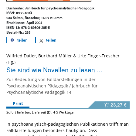
Buchreihe: Jahrbuch für psychoanalytische Pädagogik
ISSN: 0938-183X
234 Seiten, Broschur, 148 x 210 mm
Erschienen: April 2004
ISBN-13: 978-3-89806-285-5
Bestell-Nr.: 285
teilen
teilen
Wilfried Datler
,
Burkhard Müller
&
Urte Finger-Trescher
Sie sind wie Novellen zu lesen ...
Zur Bedeutung von Falldarstellungen in der
Psychoanalytischen Pädagogik / Jahrbuch für
Psychoanalytische Pädagogik 14
Print
23,27 €
Sofort lieferbar. Lieferzeit (D): 4-5 Werktage
In psychoanalytisch-pädagogischen Publikationen trifft man
Falldarstellungen besonders häufig an. Dass