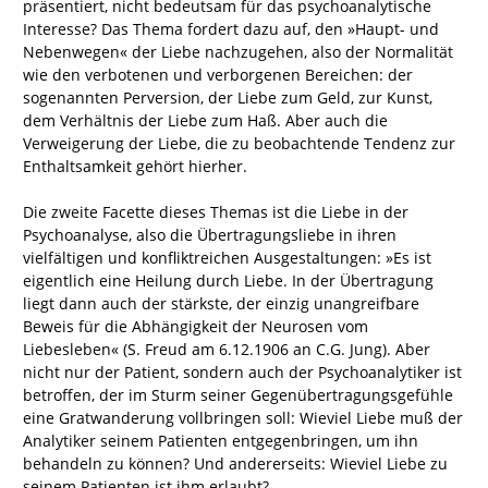
präsentiert, nicht bedeutsam für das psychoanalytische
Interesse? Das Thema fordert dazu auf, den »Haupt- und
Nebenwegen« der Liebe nachzugehen, also der Normalität
wie den verbotenen und verborgenen Bereichen: der
sogenannten Perversion, der Liebe zum Geld, zur Kunst,
dem Verhältnis der Liebe zum Haß. Aber auch die
Verweigerung der Liebe, die zu beobachtende Tendenz zur
Enthaltsamkeit gehört hierher.
Die zweite Facette dieses Themas ist die Liebe in der
Psychoanalyse, also die Übertragungsliebe in ihren
vielfältigen und konfliktreichen Ausgestaltungen: »Es ist
eigentlich eine Heilung durch Liebe. In der Übertragung
liegt dann auch der stärkste, der einzig unangreifbare
Beweis für die Abhängigkeit der Neurosen vom
Liebesleben« (S. Freud am 6.12.1906 an C.G. Jung). Aber
nicht nur der Patient, sondern auch der Psychoanalytiker ist
betroffen, der im Sturm seiner Gegenübertragungsgefühle
eine Gratwanderung vollbringen soll: Wieviel Liebe muß der
Analytiker seinem Patienten entgegenbringen, um ihn
behandeln zu können? Und andererseits: Wieviel Liebe zu
seinem Patienten ist ihm erlaubt?