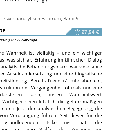
es Psychoanalytisches Forum, Band 5
DF
27,94 €
erzeit (D): 4-5 Werktage
e Wahrheit ist vielfältig – und ein wichtiger
das, was sich als Erfahrung im klinischen Dialog
oanalytische Behandlungspraxis war viele Jahre
er Auseinandersetzung um eine biografische
eitsfindung. Bereits Freud räumte aber ein,
struktion der Vergangenheit oftmals nur eine
 darstellen kann, deren Wahrheitswert
. Wichtiger seien letztlich die gefühlsmäßigen
r und Jetzt der analytischen Begegnung, die
von Verdrängung führen. Seit dieser für die
e grundlegenden Erkenntnis hat die
tzung um eine Vielfalt der Zugänge zur