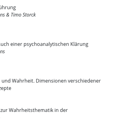
ührung
ns & Timo Storck
such einer psychoanalytischen Klärung
ens
 und Wahrheit. Dimensionen verschiedener
zepte
 zur Wahrheitsthematik in der
e