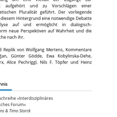
ht aufgehört und zu Vorschlägen einer
etischen Pluralität geführt. Der vorliegende
 diesem Hintergrund eine notwendige Debatte
lyse auf und ermöglicht in dialogisch-
Form neue Perspektiven auf Wahrheit und die
che nach ihr.
nd Replik von Wolfgang Mertens, Kommentare
an, Günter Gödde, Ewa Kobylinska-Dehe,
x, Alice Pechriggl, Nils F. Töpfer und Heinz
hnis
chreihe »Interdisziplinäres
sches Forum«
ns & Timo Storck