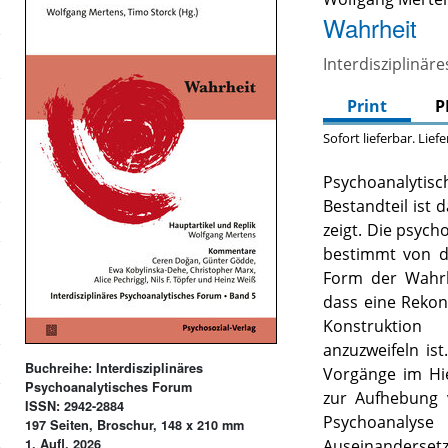
Wahrheit
Interdisziplinär
Print
P
Sofort lieferbar. Lief
Psychoanalytisch
Bestandteil ist 
zeigt. Die psych
bestimmt von d
Form der Wahrh
dass eine Rekon
Konstruktion
anzuzweifeln ist
Buchreihe: Interdisziplinäres
Vorgänge im Hie
Psychoanalytisches Forum
zur Aufhebung 
ISSN: 2942-2884
Psychoanalys
197 Seiten, Broschur, 148 x 210 mm
1. Aufl. 2026
Auseinanderse