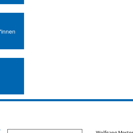
r*innen
Wolfgang Merte