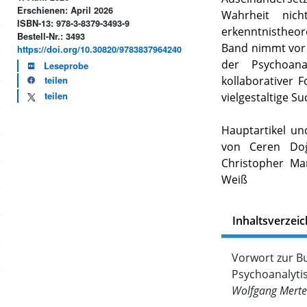
Erschienen: April 2026
Wahrheit nic
ISBN-13: 978-3-8379-3493-9
erkenntnistheor
Bestell-Nr.: 3493
Band nimmt vor
https://doi.org/10.30820/9783837964240
der Psychoana
Leseprobe
kollaborativer 
teilen
teilen
vielgestaltige Su
Hauptartikel u
von Ceren Doğ
Christopher Mar
Weiß
Inhaltsverzeic
Vorwort zur Bu
Psychoanalyti
Wolfgang Merte