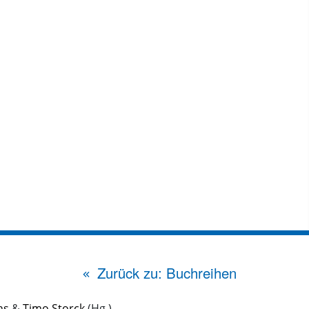
Zurück zu: Buchreihen
ns
&
Timo Storck