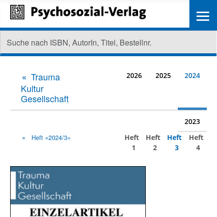
≡
Trauma
2026
2025
2024
Kultur
Gesellschaft
2023
Heft
Heft
Heft
Heft
Heft »2024/3«
1
2
3
4