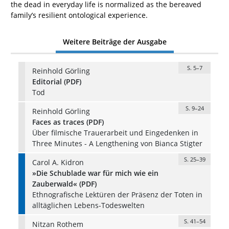
the dead in everyday life is normalized as the bereaved
family’s resilient ontological experience.
Weitere Beiträge der Ausgabe
S. 5–7
Reinhold Görling
Editorial (PDF)
Tod
S. 9–24
Reinhold Görling
Faces as traces (PDF)
Über filmische Trauerarbeit und Eingedenken in
Three Minutes - A Lengthening von Bianca Stigter
S. 25–39
Carol A. Kidron
»Die Schublade war für mich wie ein
Zauberwald« (PDF)
Ethnografische Lektüren der Präsenz der Toten in
alltäglichen Lebens-Todeswelten
S. 41–54
Nitzan Rothem