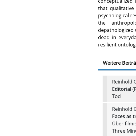
conceptualized h
that qualitative
psychological r
the anthropol
depathologized 
dead in everyda
resilient ontolog
Weitere Beitr
Reinhold G
Editorial (
Tod
Reinhold G
Faces as t
Über filmi
Three Minu