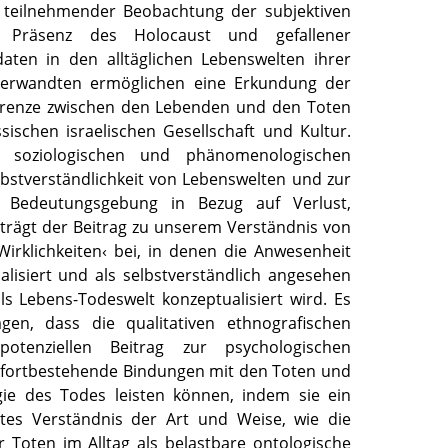
r teilnehmender Beobachtung der subjektiven
 Präsenz des Holocaust und gefallener
ldaten in den alltäglichen Lebenswelten ihrer
erwandten ermöglichen eine Erkundung der
Grenze zwischen den Lebenden und den Toten
sischen israelischen Gesellschaft und Kultur.
 soziologischen und phänomenologischen
lbstverständlichkeit von Lebenswelten und zur
en Bedeutungsgebung in Bezug auf Verlust,
trägt der Beitrag zu unserem Verständnis von
irklichkeiten‹ bei, in denen die Anwesenheit
lisiert und als selbstverständlich angesehen
ls Lebens-Todeswelt konzeptualisiert wird. Es
agen, dass die qualitativen ethnografischen
otenziellen Beitrag zur psychologischen
 fortbestehende Bindungen mit den Toten und
gie des Todes leisten können, indem sie ein
rtes Verständnis der Art und Weise, wie die
 Toten im Alltag als belastbare ontologische