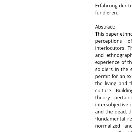
Erfahrung der tr
fundieren.
Abstract:
This paper ethno
perceptions of
interlocutors. T
and ethnographi
experience of th
soldiers in the 
permit for an e
the living and 
culture. Build
theory pertai
intersubjective
and the dead, t
›fundamental re
normalized an