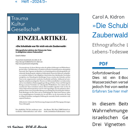
Heft »2024/3«
Carol A. Kidron
»Die Schubl
Zauberwald
Ethnografische L
Lebens-Todeswe
PDF
Sofortdownload
Dies ist ein E-Bo
Wasserzeichen verse
jedoch frei von wei
Erfahren Sie hier me
In diesem Bei
Wahrnehmungen
israelischen G
Drei Vignetten
15 Seiten, PDF-E-Book