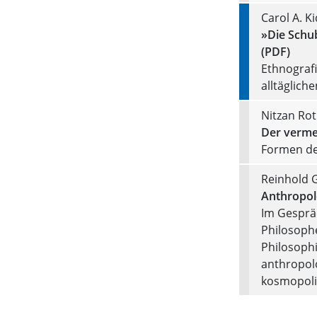
Carol A. K
»Die Schu
(PDF)
Ethnografi
alltäglich
Nitzan Ro
Der verme
Formen de
Reinhold G
Anthropol
Im Gesprä
Philosoph
Philosoph
anthropol
kosmopoli