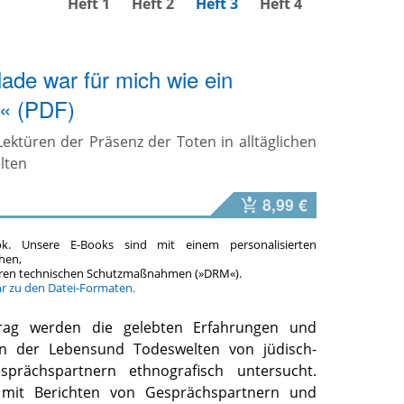
Heft 1
Heft 2
Heft 3
Heft 4
ade war für mich wie ein
« (PDF)
ektüren der Präsenz der Toten in alltäglichen
lten
8,99 €
ok. Unsere E-Books sind mit einem personalisierten
hen,
teren technischen Schutzmaßnahmen (»DRM«).
hr zu den Datei-Formaten.
trag werden die gelebten Erfahrungen und
 der Lebensund Todeswelten von jüdisch-
esprächspartnern ethnografisch untersucht.
 mit Berichten von Gesprächspartnern und