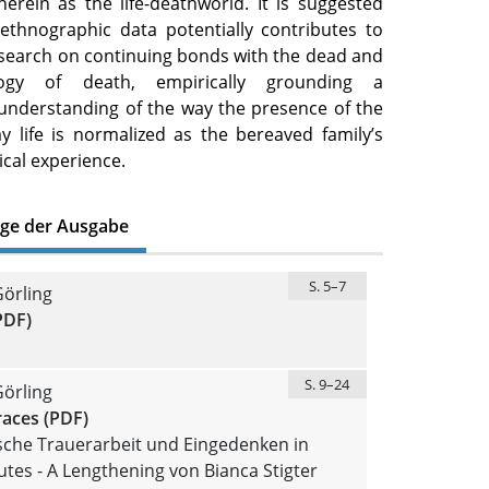
erein as the life-deathworld. It is suggested
 ethnographic data potentially contributes to
esearch on continuing bonds with the dead and
ogy of death, empirically grounding a
understanding of the way the presence of the
y life is normalized as the bereaved family’s
ical experience.
äge der Ausgabe
S. 5–7
örling
PDF)
S. 9–24
örling
races (PDF)
sche Trauerarbeit und Eingedenken in
tes - A Lengthening von Bianca Stigter