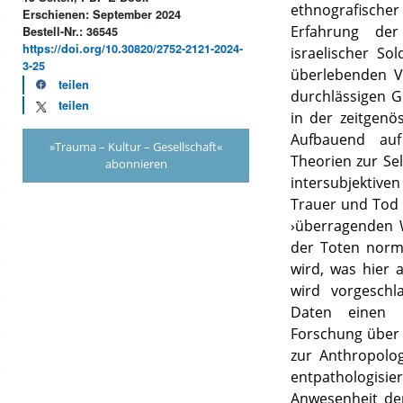
ethnografische
Erschienen: September 2024
Erfahrung der
Bestell-Nr.: 36545
https://doi.org/10.30820/2752-2121-2024-
israelischer So
3-25
überlebenden V
teilen
durchlässigen 
teilen
in der zeitgenös
Aufbauend auf
»Trauma – Kultur – Gesellschaft«
Theorien zur Se
abonnieren
intersubjektiv
Trauer und Tod 
›überragenden W
der Toten norma
wird, was hier a
wird vorgeschl
Daten einen p
Forschung über
zur Anthropolo
entpathologisie
Anwesenheit der