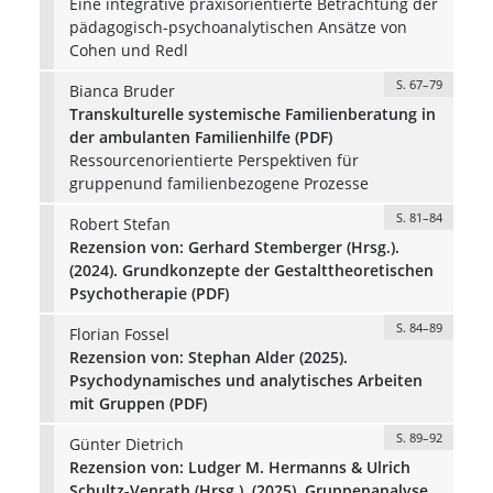
Eine integrative praxisorientierte Betrachtung der
pädagogisch-psychoanalytischen Ansätze von
Cohen und Redl
S. 67–79
Bianca Bruder
Transkulturelle systemische Familienberatung in
der ambulanten Familienhilfe (PDF)
Ressourcenorientierte Perspektiven für
gruppenund familienbezogene Prozesse
S. 81–84
Robert Stefan
Rezension von: Gerhard Stemberger (Hrsg.).
(2024). Grundkonzepte der Gestalttheoretischen
Psychotherapie (PDF)
S. 84–89
Florian Fossel
Rezension von: Stephan Alder (2025).
Psychodynamisches und analytisches Arbeiten
mit Gruppen (PDF)
S. 89–92
Günter Dietrich
Rezension von: Ludger M. Hermanns & Ulrich
Schultz-Venrath (Hrsg.). (2025). Gruppenanalyse