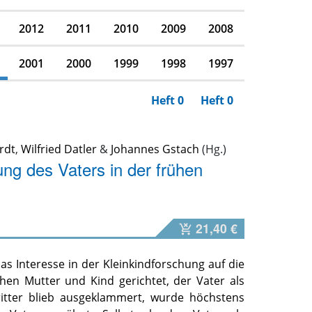
2012
2011
2010
2009
2008
2001
2000
1999
1998
1997
Heft 0
Heft 0
rdt
,
Wilfried Datler
&
Johannes Gstach
ng des Vaters in der frühen
21,40 €
as Interesse in der Kleinkindforschung auf die
hen Mutter und Kind gerichtet, der Vater als
itter blieb ausgeklammert, wurde höchstens