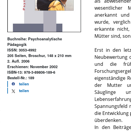
als abwesender
wesentlicher M
anerkannt und
wurde, vergli
erkannte nicht
Mütter sind, son
Buchreihe: Psychoanalytische
Pädagogik
Erst in den le
ISSN: 3053-4992
205 Seiten, Broschur, 148 x 210 mm
Neubewertung d
2. Aufl. 2006
und die früh
Erschienen: November 2002
Forschungserg
ISBN-13: 978-3-89806-189-6
eigenständige R
Bestell-Nr.: 189
teilen
der Mutter u
teilen
Säuglinge u
Lebenserfahrun
Spannungsfeld 
die Entwicklung
überdenken.
In den Beiträg