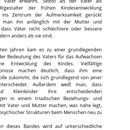
 Vater erwähnt. Selbst als der Vater als
itgestalter der frühen Kindesentwicklung
 ins Zentrum der Aufmerksamkeit gerückt
ch man ihn anfänglich mit der Mutter und
, dass Väter nicht schlechtere oder bessere
dern anders als sie sind.
tzten Jahren kam es zu einer grundlegenden
er Bedeutung des Vaters für das Aufwachsen
e Entwicklung des Kindes. Vielfältige
ebnisse machen deutlich, dass ihm eine
olle zukommt, die sich grundlegend von jener
nterscheidet. Außerdem weiß man, dass
nd Kleinkinder ihre entscheidenden
gen in einem triadischen Beziehungs- und
mit Vater
und
Mutter machen, was nahe legt,
 psychischer Strukturen beim Menschen neu zu
en dieses Bandes wird auf unterschiedliche