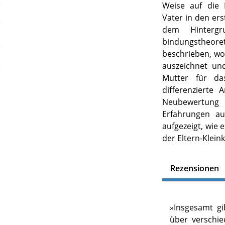
Weise auf die
Vater in den er
dem Hintergr
bindungstheor
beschrieben, wo
auszeichnet un
Mutter für da
differenzierte
Neubewertung 
Erfahrungen au
aufgezeigt, wie 
der Eltern-Klei
Rezensionen
»
Insgesamt gi
über verschi