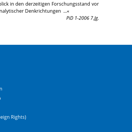
lick in den derzeitigen Forschungsstand vor
nalytischer Denkrichtungen
...«
PiD 1-2006 7.Jg.
n
b
eign Rights)