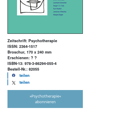
Zeitschrift: Psychotherapie
ISSN: 2364-1517
Broschur, 170 x 240 mm
Erschienen: ? ?
ISBN-13: 978-3-86294-055-4
Bestell-Nr.: 82055
teilen
teilen
»Psychotherapie«
abonnieren