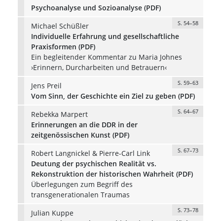
Psychoanalyse und Sozioanalyse (PDF)
S. 54–58
Michael Schüßler
Individuelle Erfahrung und gesellschaftliche
Praxisformen (PDF)
Ein begleitender Kommentar zu Maria Johnes
›Erinnern, Durcharbeiten und Betrauern‹
S. 59–63
Jens Preil
Vom Sinn, der Geschichte ein Ziel zu geben (PDF)
S. 64–67
Rebekka Marpert
Erinnerungen an die DDR in der
zeitgenössischen Kunst (PDF)
S. 67–73
Robert Langnickel & Pierre-Carl Link
Deutung der psychischen Realität vs.
Rekonstruktion der historischen Wahrheit (PDF)
Überlegungen zum Begriff des
transgenerationalen Traumas
S. 73–78
Julian Kuppe