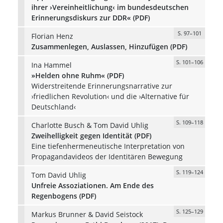
ihrer ›Vereinheitlichung‹ im bundesdeutschen
Erinnerungsdiskurs zur DDR« (PDF)
S. 97–101
Florian Henz
Zusammenlegen, Auslassen, Hinzufügen (PDF)
S. 101–106
Ina Hammel
»Helden ohne Ruhm« (PDF)
Widerstreitende Erinnerungsnarrative zur
›friedlichen Revolution‹ und die ›Alternative für
Deutschland‹
S. 109–118
Charlotte Busch & Tom David Uhlig
Zweihelligkeit gegen Identität (PDF)
Eine tiefenhermeneutische Interpretation von
Propagandavideos der Identitären Bewegung
S. 119–124
Tom David Uhlig
Unfreie Assoziationen. Am Ende des
Regenbogens (PDF)
S. 125–129
Markus Brunner & David Seistock