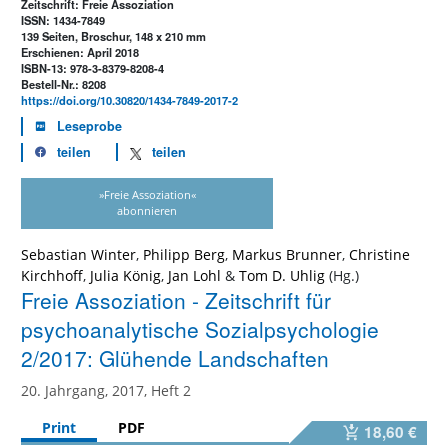
Zeitschrift: Freie Assoziation
ISSN: 1434-7849
139 Seiten, Broschur, 148 x 210 mm
Erschienen: April 2018
ISBN-13: 978-3-8379-8208-4
Bestell-Nr.: 8208
https://doi.org/10.30820/1434-7849-2017-2
Leseprobe
teilen
teilen
»Freie Assoziation«
abonnieren
Sebastian Winter
,
Philipp Berg
,
Markus Brunner
,
Christine
Kirchhoff
,
Julia König
,
Jan Lohl
&
Tom D. Uhlig
Freie Assoziation - Zeitschrift für
psychoanalytische Sozialpsychologie
2/2017: Glühende Landschaften
20. Jahrgang, 2017, Heft 2
Print
PDF
18,60 €