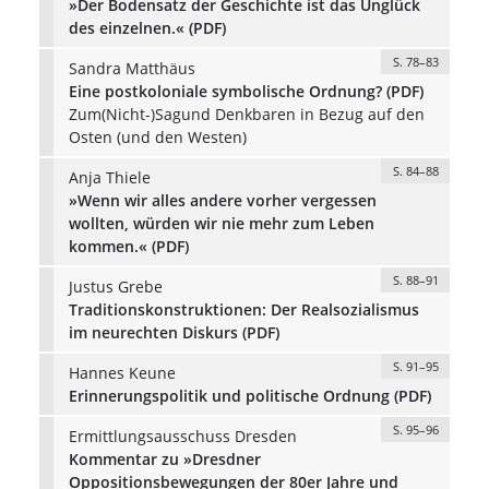
»Der Bodensatz der Geschichte ist das Unglück
des einzelnen.« (PDF)
S. 78–83
Sandra Matthäus
Eine postkoloniale symbolische Ordnung? (PDF)
Zum(Nicht-)Sagund Denkbaren in Bezug auf den
Osten (und den Westen)
S. 84–88
Anja Thiele
»Wenn wir alles andere vorher vergessen
wollten, würden wir nie mehr zum Leben
kommen.« (PDF)
S. 88–91
Justus Grebe
Traditionskonstruktionen: Der Realsozialismus
im neurechten Diskurs (PDF)
S. 91–95
Hannes Keune
Erinnerungspolitik und politische Ordnung (PDF)
S. 95–96
Ermittlungsausschuss Dresden
Kommentar zu »Dresdner
Oppositionsbewegungen der 80er Jahre und