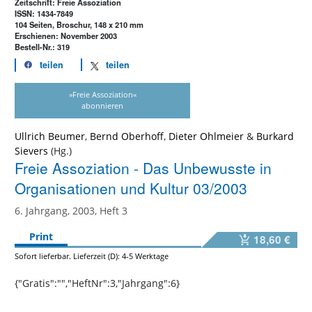
Zeitschrift: Freie Assoziation
ISSN: 1434-7849
104 Seiten, Broschur, 148 x 210 mm
Erschienen: November 2003
Bestell-Nr.: 319
teilen
teilen
»Freie Assoziation«
abonnieren
Ullrich Beumer
,
Bernd Oberhoff
,
Dieter Ohlmeier
&
Burkard
Sievers
Freie Assoziation - Das Unbewusste in
Organisationen und Kultur 03/2003
6. Jahrgang, 2003, Heft 3
Print
18,60 €
Sofort lieferbar. Lieferzeit (D): 4-5 Werktage
{"Gratis":"","HeftNr":3,"Jahrgang":6}