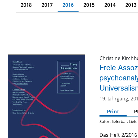
2018
2017
2016
2015
2014
2013
Christine Kirchh
Freie Assozi
psychoanaly
Universali
19. Jahrgang, 201
Print
P
Sofort lieferbar. Lief
Das Heft 2/2016