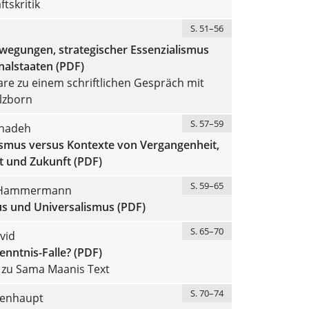
tskritik
S. 51–56
ewegungen, strategischer Essenzialismus
nalstaaten (PDF)
e zu einem schriftlichen Gespräch mit
lzborn
S. 57–59
ehadeh
ismus versus Kontexte von Vergangenheit,
 und Zukunft (PDF)
S. 59–65
n Hammermann
s und Universalismus (PDF)
S. 65–70
vid
enntnis-Falle? (PDF)
zu Sama Maanis Text
S. 70–74
lenhaupt