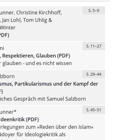
S. 5–9
nner, Christine Kirchhoff,
g, Jan Lohl, Tom Uhlig &
 Winter
PDF)
S. 11–27
ni
, Respektieren, Glauben (PDF)
glauben - und es nicht wissen
S. 29–44
lzborn
ismus, Partikularismus und der Kampf der
F)
tliches Gespräch mit Samuel Salzborn
S. 45–51
unner*
Ideenkritik (PDF)
erlegungen zum »Reden über den Islam«
ädoyer für Ideologiekritik als