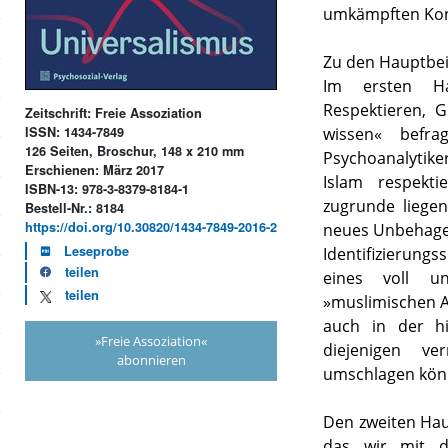
umkämpften Kon
Zu den Hauptbei
Im ersten Ha
Respektieren, 
Zeitschrift: Freie Assoziation
wissen« befrag
ISSN: 1434-7849
126 Seiten, Broschur, 148 x 210 mm
Psychoanalytik
Erschienen: März 2017
Islam respekti
ISBN-13: 978-3-8379-8184-1
zugrunde liegen
Bestell-Nr.: 8184
https://doi.org/10.30820/1434-7849-2016-2
neues Unbehagen
Leseprobe
Identifizierun
teilen
eines voll u
teilen
»muslimischen A
auch in der h
»Freie Assoziation«
diejenigen ve
abonnieren
umschlagen könne
Den zweiten Haup
das wir mit de