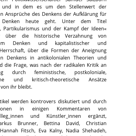
, und in dem es um den Stellenwert der
hen Ansprüche des Denkens der Aufklärung für
es Denken heute geht. Unter dem Titel
s, Partikularismus und der Kampf der Ideen«
ir über die historische Verzahnung von
schem Denken und kapitalistischer und
r Herrschaft, über die Formen der Aneignung
chen Denkens in antikolonialen Theorien und
die Frage, was nach der radikalen Kritik an
g durch feministische, postkoloniale,
sche und kritisch-theoretische Ansätze
on ihr bleibt.
tikel werden kontrovers diskutiert und durch
exionen in einigen Kommentaren von
kolleg_innen und Künstler_innen ergänzt,
arkus Brunner, Bettina David, Christian
annah Fitsch, Eva Kalny, Nadia Shehadeh,