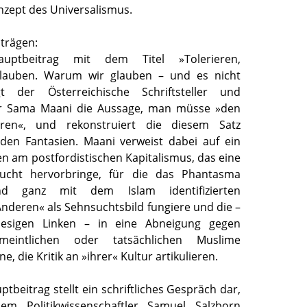
zept des Universalismus.
trägen:
uptbeitrag mit dem Titel »Tolerieren,
Glauben. Warum wir glauben – und es nicht
t der Österreichische Schriftsteller und
er Sama Maani die Aussage, man müsse »den
eren«, und rekonstruiert die diesem Satz
den Fantasien. Maani verweist dabei auf ein
 am postfordistischen Kapitalismus, das eine
gssucht hervorbringe, für die das Phantasma
nd ganz mit dem Islam identifizierten
nderen« als Sehnsuchtsbild fungiere und die –
iesigen Linken – in eine Abneigung gegen
rmeintlichen oder tatsächlichen Muslime
, die Kritik an »ihrer« Kultur artikulieren.
tbeitrag stellt ein schriftliches Gespräch dar,
m Politikwissenschaftler Samuel Salzborn