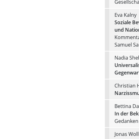
Gesellschaf
Eva Kalny
Soziale B
und Natio
Kommentar
Samuel Sa
Nadia Sh
Universal
Gegenwart
Christia
Narzissmu
Bettina Da
In der Bek
Gedanken 
Jonas Wol