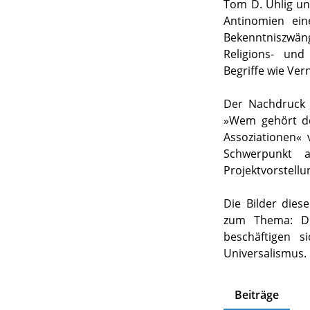
Tom D. Uhlig un
Antinomien ein
Bekenntniszwän
Religions- und
Begriffe wie Ve
Der Nachdruck 
»Wem gehört de
Assoziationen« 
Schwerpunkt 
Projektvorstellu
Die Bilder die
zum Thema: Dr
beschäftigen 
Universalismus.
Beiträge