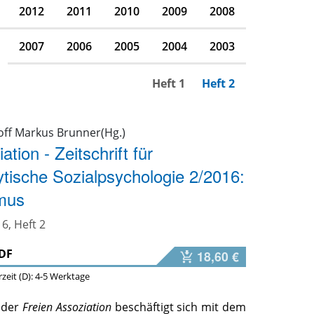
2012
2011
2010
2009
2008
2007
2006
2005
2004
2003
Heft 1
Heft 2
off Markus Brunner(Hg.)
ation - Zeitschrift für
tische Sozialpsychologie 2/2016:
smus
6, Heft 2
DF
18,60 €
erzeit (D): 4-5 Werktage
 der
Freien Assoziation
beschäftigt sich mit dem