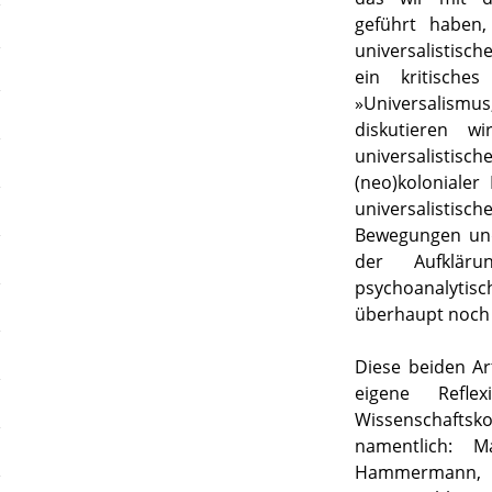
geführt haben
universalistisc
ein kritisch
»Universalismu
diskutieren w
universalisti
(neo)koloniale
universalistis
Bewegungen und 
der Aufklärun
psychoanalyti
überhaupt noch v
Diese beiden Ar
eigene Refl
Wissenschafts
namentlich: M
Hammermann, H