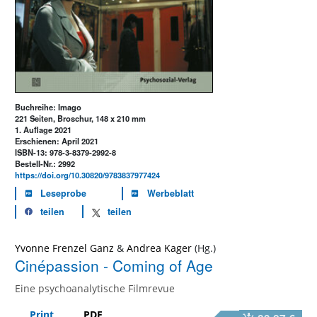
Buchreihe: Imago
221 Seiten, Broschur, 148 x 210 mm
1. Auflage 2021
Erschienen: April 2021
ISBN-13: 978-3-8379-2992-8
Bestell-Nr.: 2992
https://doi.org/10.30820/9783837977424
Leseprobe
Werbeblatt
teilen
teilen
Yvonne Frenzel Ganz
&
Andrea Kager
Cinépassion - Coming of Age
Eine psychoanalytische Filmrevue
Print
PDF