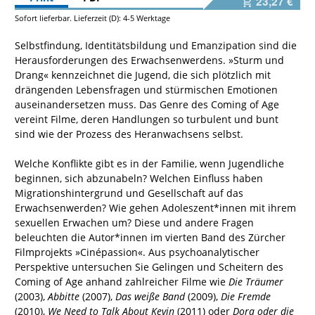
23,27 €
Sofort lieferbar. Lieferzeit (D): 4-5 Werktage
Selbstfindung, Identitätsbildung und Emanzipation sind die
Herausforderungen des Erwachsenwerdens. »Sturm und
Drang« kennzeichnet die Jugend, die sich plötzlich mit
drängenden Lebensfragen und stürmischen Emotionen
auseinandersetzen muss. Das Genre des Coming of Age
vereint Filme, deren Handlungen so turbulent und bunt
sind wie der Prozess des Heranwachsens selbst.
Welche Konflikte gibt es in der Familie, wenn Jugendliche
beginnen, sich abzunabeln? Welchen Einfluss haben
Migrationshintergrund und Gesellschaft auf das
Erwachsenwerden? Wie gehen Adoleszent*innen mit ihrem
sexuellen Erwachen um? Diese und andere Fragen
beleuchten die Autor*innen im vierten Band des Zürcher
Filmprojekts »Cinépassion«. Aus psychoanalytischer
Perspektive untersuchen Sie Gelingen und Scheitern des
Coming of Age anhand zahlreicher Filme wie
Die Träumer
(2003),
Abbitte
(2007),
Das weiße Band
(2009),
Die Fremde
(2010),
We Need to Talk About Kevin
(2011) oder
Dora oder die