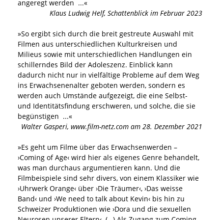
angeregt werden
...«
Klaus Ludwig Helf
,
Schattenblick im Februar 2023
»
So ergibt sich durch die breit gestreute Auswahl mit
Filmen aus unterschiedlichen Kulturkreisen und
Milieus sowie mit unterschiedlichen Handlungen ein
schillerndes Bild der Adoleszenz. Einblick kann
dadurch nicht nur in vielfältige Probleme auf dem Weg
ins Erwachsenenalter geboten werden, sondern es
werden auch Umstände aufgezeigt, die eine Selbst-
und Identitätsfindung erschweren, und solche, die sie
begünstigen
...«
Walter Gasperi
,
www.film-netz.com am 28. Dezember 2021
»
Es geht um Filme über das Erwachsenwerden –
›Coming of Age‹ wird hier als eigenes Genre behandelt,
was man durchaus argumentieren kann. Und die
Filmbeispiele sind sehr divers, von einem Klassiker wie
›Uhrwerk Orange‹ über ›Die Träumer‹, ›Das weisse
Band‹ und ›We need to talk about Kevin‹ bis hin zu
Schweizer Produktionen wie ›Dora und die sexuellen
Neurosen unserer Eltern‹. (…) Als Zugang zum Coming-