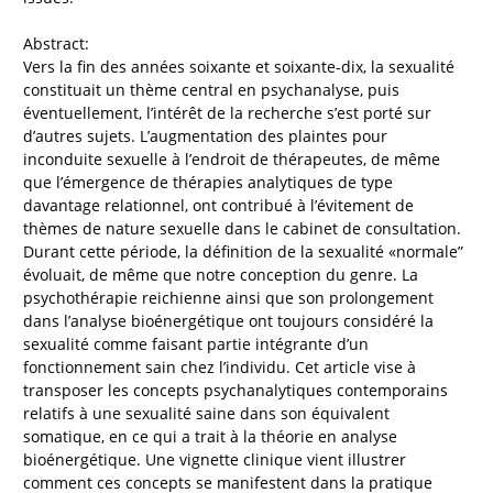
Abstract:
Vers la fin des années soixante et soixante-dix, la sexualité
constituait un thème central en psychanalyse, puis
éventuellement, l’intérêt de la recherche s’est porté sur
d’autres sujets. L’augmentation des plaintes pour
inconduite sexuelle à l’endroit de thérapeutes, de même
que l’émergence de thérapies analytiques de type
davantage relationnel, ont contribué à l’évitement de
thèmes de nature sexuelle dans le cabinet de consultation.
Durant cette période, la définition de la sexualité «normale”
évoluait, de même que notre conception du genre. La
psychothérapie reichienne ainsi que son prolongement
dans l’analyse bioénergétique ont toujours considéré la
sexualité comme faisant partie intégrante d’un
fonctionnement sain chez l’individu. Cet article vise à
transposer les concepts psychanalytiques contemporains
relatifs à une sexualité saine dans son équivalent
somatique, en ce qui a trait à la théorie en analyse
bioénergétique. Une vignette clinique vient illustrer
comment ces concepts se manifestent dans la pratique