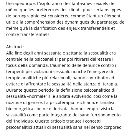
thérapeutique. L’exploration des fantasmes sexuels de
même que les préférences des clients pour certains types
de pornographie est considérée comme étant un élément
utile à la compréhension des dynamiques du parentage, de
même qu’à la clarification des enjeux transférentiels et
contre-transférentiels.
Abstract:
Alla fine degli anni sessanta e settanta la sessualità era
centrale nella psicoanalisi per poi ritirarsi dall’essere il
focus della domanda. L’aumento delle denunce contro i
terapeuti per violazioni sessuali, nonché l’emergere di
terapie analitiche più relazionali, hanno contribuito ad
evitare di affrontare la sessualità nella stanza di terapia.
Durante questo periodo, la definizione psicoanalitica di
sessualità «normale” si è andata evolvendo, così come la
nozione di genere. La psicoterapia reichiana, e l’analisi
bioenergetica che ne è derivata, hanno sempre visto la
sessualità come parte integrante del sano funzionamento
dell’individuo. Questo articolo traduce i concetti
psicoanalitici attuali di sessualità sana nel senso corporeo