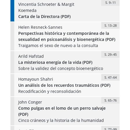
S. 9–11
Vincentia Schroeter & Margit
Koemeda
Carta de la Directora (PDF)
S. 13–28
Helen Resneck-Sannes
Perspectivas histórica y contemporánea de la
sexualidad en psicoanálisis y bioenergética (PDF)
Traigamos el sexo de nuevo a la consulta
S. 29–45
Arild Hafstad
La misteriosa energía de la vida (PDF)
Sobre la validez del concepto bioenergético
S. 47–64
Homayoun Shahri
Un análisis de los recuerdos traumáticos (PDF)
Recodificación y reconsolidación
S. 65–76
John Conger
Como pulgas en el lomo de un perro salvaje
(PDF)
Cinco cráneos y la historia de la humanidad
S. 77–99