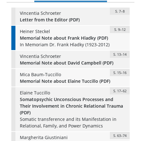
S. 7–8
Vincentia Schroeter
Letter from the Editor (PDF)
S. 9–12
Heiner Steckel
Memorial Note about Frank Hladky (PDF)
In Memoriam Dr. Frank Hladky (1923-2012)
S. 13–14
Vincentia Schroeter
Memorial Note about David Campbell (PDF)
S. 15–16
Mica Baum-Tuccillo
Memorial Note about Elaine Tuccillo (PDF)
S. 17–62
Elaine Tuccillo
Somatopsychic Unconscious Processes and
Their Involvement in Chronic Relational Trauma
(PDF)
Somatic transference and its Manifestation in
Relational, Family, and Power Dynamics
S. 63–74
Margherita Giustiniani