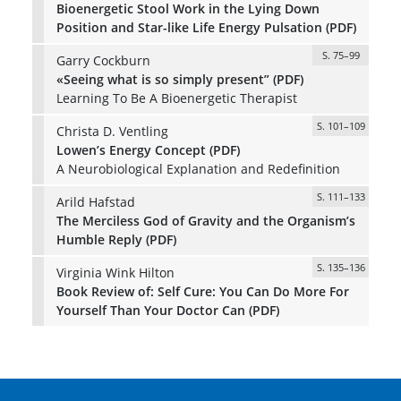
Bioenergetic Stool Work in the Lying Down
Position and Star-like Life Energy Pulsation (PDF)
S. 75–99
Garry Cockburn
«Seeing what is so simply present” (PDF)
Learning To Be A Bioenergetic Therapist
S. 101–109
Christa D. Ventling
Lowen’s Energy Concept (PDF)
A Neurobiological Explanation and Redefinition
S. 111–133
Arild Hafstad
The Merciless God of Gravity and the Organism’s
Humble Reply (PDF)
S. 135–136
Virginia Wink Hilton
Book Review of: Self Cure: You Can Do More For
Yourself Than Your Doctor Can (PDF)