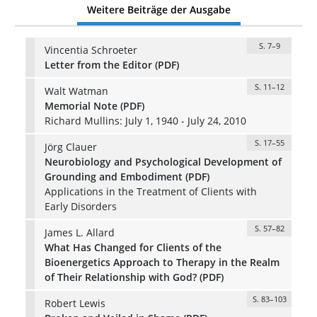
Weitere Beiträge der Ausgabe
S. 7–9
Vincentia Schroeter
Letter from the Editor (PDF)
S. 11–12
Walt Watman
Memorial Note (PDF)
Richard Mullins: July 1, 1940 - July 24, 2010
S. 17–55
Jörg Clauer
Neurobiology and Psychological Development of
Grounding and Embodiment (PDF)
Applications in the Treatment of Clients with
Early Disorders
S. 57–82
James L. Allard
What Has Changed for Clients of the
Bioenergetics Approach to Therapy in the Realm
of Their Relationship with God? (PDF)
S. 83–103
Robert Lewis