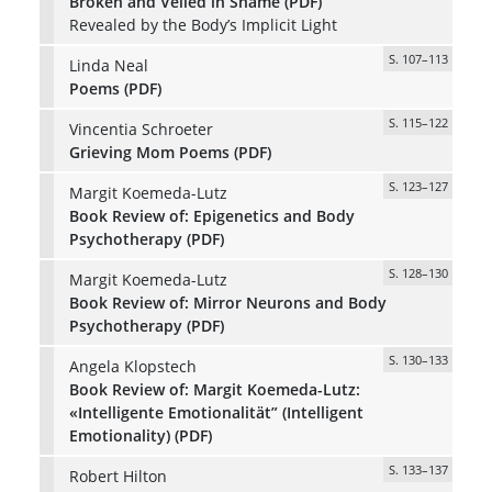
Broken and Veiled in Shame (PDF)
Revealed by the Body’s Implicit Light
S. 107–113
Linda Neal
Poems (PDF)
S. 115–122
Vincentia Schroeter
Grieving Mom Poems (PDF)
S. 123–127
Margit Koemeda-Lutz
Book Review of: Epigenetics and Body
Psychotherapy (PDF)
S. 128–130
Margit Koemeda-Lutz
Book Review of: Mirror Neurons and Body
Psychotherapy (PDF)
S. 130–133
Angela Klopstech
Book Review of: Margit Koemeda-Lutz:
«Intelligente Emotionalität” (Intelligent
Emotionality) (PDF)
S. 133–137
Robert Hilton