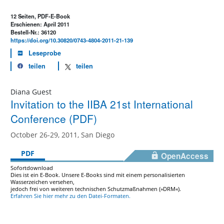
12 Seiten, PDF-E-Book
Erschienen: April 2011
Bestell-Nr.: 36120
https://doi.org/10.30820/0743-4804-2011-21-139
Leseprobe
teilen
teilen
Diana Guest
Invitation to the IIBA 21st International
Conference (PDF)
October 26-29, 2011, San Diego
PDF
OpenAccess
Sofortdownload
Dies ist ein E-Book. Unsere E-Books sind mit einem personalisierten
Wasserzeichen versehen,
jedoch frei von weiteren technischen Schutzmaßnahmen (»DRM«).
Erfahren Sie hier mehr zu den Datei-Formaten.