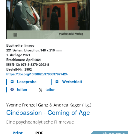
Buchreihe: Imago
221 Seiten, Broschur, 148 x 210 mm
1. Auflage 2021
Erschienen: April 2021
ISBN-13: 978-3-8379-2992-8
Bestell-Nr.: 2992
https://doi.org/10.30820/9783837977424
Leseprobe
Werbeblatt
teilen
teilen
Yvonne Frenzel Ganz
&
Andrea Kager
Cinépassion - Coming of Age
Eine psychoanalytische Filmrevue
Print
PDF