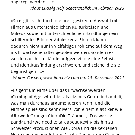
angeregt werden
...«
Klaus Ludwig Helf
,
Schattenblick im Februar 2023
»
So ergibt sich durch die breit gestreute Auswahl mit
Filmen aus unterschiedlichen Kulturkreisen und
Milieus sowie mit unterschiedlichen Handlungen ein
schillerndes Bild der Adoleszenz. Einblick kann
dadurch nicht nur in vielfältige Probleme auf dem Weg
ins Erwachsenenalter geboten werden, sondern es
werden auch Umstände aufgezeigt, die eine Selbst-
und Identitätsfindung erschweren, und solche, die sie
begünstigen
...«
Walter Gasperi
,
www.film-netz.com am 28. Dezember 2021
»
Es geht um Filme über das Erwachsenwerden –
›Coming of Age‹ wird hier als eigenes Genre behandelt,
was man durchaus argumentieren kann. Und die
Filmbeispiele sind sehr divers, von einem Klassiker wie
›Uhrwerk Orange‹ über ›Die Träumer‹, ›Das weisse
Band‹ und ›We need to talk about Kevin‹ bis hin zu
Schweizer Produktionen wie ›Dora und die sexuellen
Neurosen unserer Eltern‹. (…) Als Zugang zum Coming-