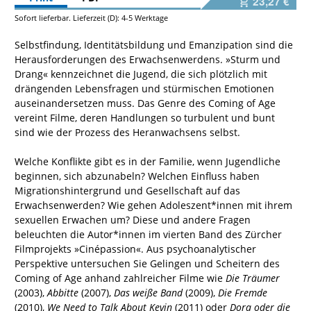
23,27 €
Sofort lieferbar. Lieferzeit (D): 4-5 Werktage
Selbstfindung, Identitätsbildung und Emanzipation sind die
Herausforderungen des Erwachsenwerdens. »Sturm und
Drang« kennzeichnet die Jugend, die sich plötzlich mit
drängenden Lebensfragen und stürmischen Emotionen
auseinandersetzen muss. Das Genre des Coming of Age
vereint Filme, deren Handlungen so turbulent und bunt
sind wie der Prozess des Heranwachsens selbst.
Welche Konflikte gibt es in der Familie, wenn Jugendliche
beginnen, sich abzunabeln? Welchen Einfluss haben
Migrationshintergrund und Gesellschaft auf das
Erwachsenwerden? Wie gehen Adoleszent*innen mit ihrem
sexuellen Erwachen um? Diese und andere Fragen
beleuchten die Autor*innen im vierten Band des Zürcher
Filmprojekts »Cinépassion«. Aus psychoanalytischer
Perspektive untersuchen Sie Gelingen und Scheitern des
Coming of Age anhand zahlreicher Filme wie
Die Träumer
(2003),
Abbitte
(2007),
Das weiße Band
(2009),
Die Fremde
(2010),
We Need to Talk About Kevin
(2011) oder
Dora oder die