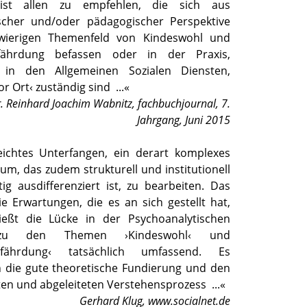
st allen zu empfehlen, die sich aus
scher und/oder pädagogischer Perspektive
ierigen Themenfeld von Kindeswohl und
fährdung befassen oder in der Praxis,
 in den Allgemeinen Sozialen Diensten,
or Ort‹ zuständig sind
...«
Dr. Reinhard Joachim Wabnitz
,
fachbuchjournal, 7.
Jahrgang, Juni 2015
leichtes Unterfangen, ein derart komplexes
m, das zudem strukturell und institutionell
ig ausdifferenziert ist, zu bearbeiten. Das
ie Erwartungen, die es an sich gestellt hat,
ießt die Lücke in der Psychoanalytischen
 zu den Themen ›Kindeswohl‹ und
gefährdung‹ tatsächlich umfassend. Es
h die gute theoretische Fundierung und den
rten und abgeleiteten Verstehensprozess
...«
Gerhard Klug
,
www.socialnet.de