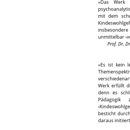
»
Das Werk i
psychoanalyti
mit dem schw
Kindeswohlge
insbesondere
unmittelbar ›v
Prof. Dr. 
»
Es ist kein 
Themenspektru
verschiedenart
Werk erfüllt d
denn es schl
Pädagogik
›Kindeswohl
besticht durc
daraus initiie