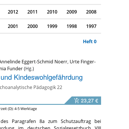
2012
2011
2010
2009
2008
2001
2000
1999
1998
1997
Heft 0
Annelinde Eggert-Schmid Noerr
,
Urte Finger-
nia Funder
 und Kindeswohlgefährdung
ychoanalytische Pädagogik 22
23,27 €
erzeit (D): 4-5 Werktage
des Paragrafen 8a zum Schutzauftrag bei
hrdung im deutschen Sozialgesetzbuch VIII