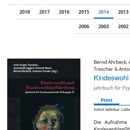
2018
2017
2016
2015
2014
2013
2006
2003
2002
Bernd Ahrbeck
,
Trescher
&
Anto
Kindeswohl
Jahrbuch für Ps
Print
Sofort lieferbar. Lief
Die Aufnahme 
Kindeswohlgefä