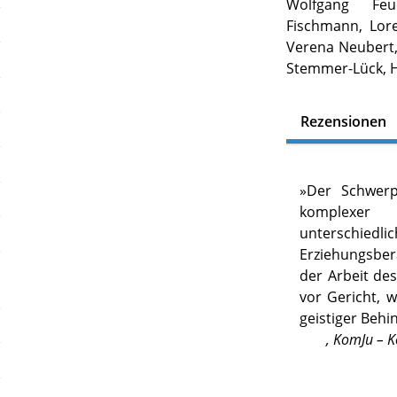
Wolfgang Feu
Fischmann, Lor
Verena Neubert,
Stemmer-Lück, 
Rezensionen
»
Der Schwerp
komplexer
unterschiedli
Erziehungsbera
der Arbeit de
vor Gericht, 
geistiger Beh
,
KomJu – K