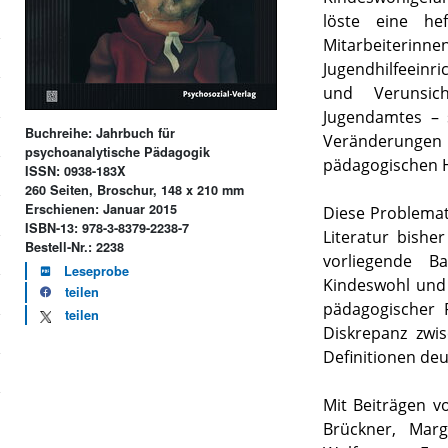
löste eine hef
Mitarbeit
Jugendhilfeein
und Verunsic
Jugendamtes – s
Buchreihe: Jahrbuch für
Veränderungen 
psychoanalytische Pädagogik
pädagogischen H
ISSN: 0938-183X
260 Seiten, Broschur, 148 x 210 mm
Erschienen: Januar 2015
Diese Problemat
ISBN-13: 978-3-8379-2238-7
Literatur bishe
Bestell-Nr.: 2238
vorliegende 
Leseprobe
Kindeswohl und
teilen
pädagogischer 
teilen
Diskrepanz zwi
Definitionen deu
Mit Beiträgen vo
Brückner, Marg