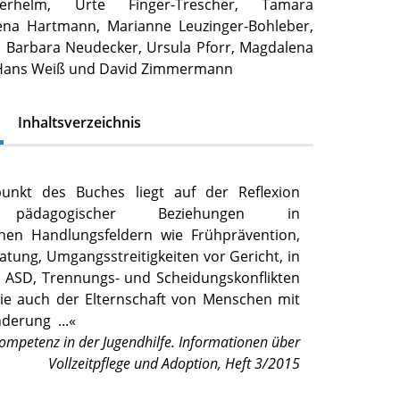
erhelm, Urte Finger-Trescher, Tamara
ena Hartmann, Marianne Leuzinger-Bohleber,
 Barbara Neudecker, Ursula Pforr, Magdalena
Hans Weiß und David Zimmermann
Inhaltsverzeichnis
unkt des Buches liegt auf der Reflexion
 pädagogischer Beziehungen in
chen Handlungsfeldern wie Frühprävention,
tung, Umgangsstreitigkeiten vor Gericht, in
s ASD, Trennungs- und Scheidungskonflikten
wie auch der Elternschaft von Menschen mit
inderung
...«
ompetenz in der Jugendhilfe. Informationen über
Vollzeitpflege und Adoption, Heft 3/2015