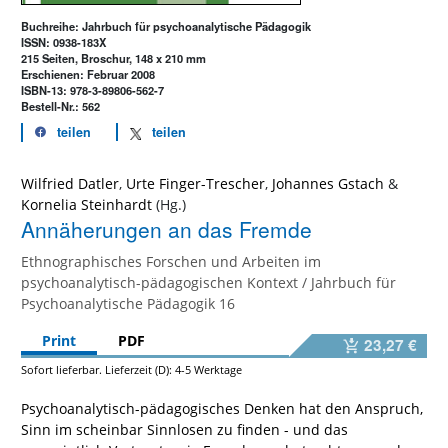
Buchreihe: Jahrbuch für psychoanalytische Pädagogik
ISSN: 0938-183X
215 Seiten, Broschur, 148 x 210 mm
Erschienen: Februar 2008
ISBN-13: 978-3-89806-562-7
Bestell-Nr.: 562
teilen
teilen
Wilfried Datler
,
Urte Finger-Trescher
,
Johannes Gstach
&
Kornelia Steinhardt
Annäherungen an das Fremde
Ethnographisches Forschen und Arbeiten im
psychoanalytisch-pädagogischen Kontext / Jahrbuch für
Psychoanalytische Pädagogik 16
Print
PDF
23,27 €
Sofort lieferbar. Lieferzeit (D): 4-5 Werktage
Psychoanalytisch-pädagogisches Denken hat den Anspruch,
Sinn im scheinbar Sinnlosen zu finden - und das