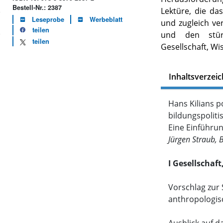
Bestell-Nr.: 2387
Lektüre, die das
Leseprobe
Werbeblatt
und zugleich ver
teilen
und den stür
teilen
Gesellschaft, Wi
Inhaltsverzeic
Hans Kilians p
bildungspolit
Eine Einführu
Jürgen Straub, 
I Gesellschaft
Vorschlag zur
anthropologisc