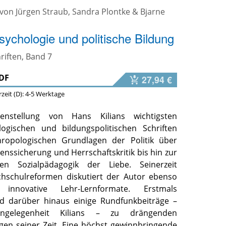
 von
Jürgen Straub
,
Sandra Plontke
&
Bjarne
Psychologie und politische Bildung
iften, Band 7
DF
27,94 €
erzeit (D): 4-5 Werktage
nstellung von Hans Kilians wichtigsten
ologischen und bildungspolitischen Schriften
hropologischen Grundlagen der Politik über
enssicherung und Herrschaftskritik bis hin zur
schen Sozialpädagogik der Liebe. Seinerzeit
hschulreformen diskutiert der Autor ebenso
innovative Lehr-Lernformate. Erstmals
nd darüber hinaus einige Rundfunkbeiträge –
angelegenheit Kilians – zu drängenden
en seiner Zeit. Eine höchst gewinnbringende