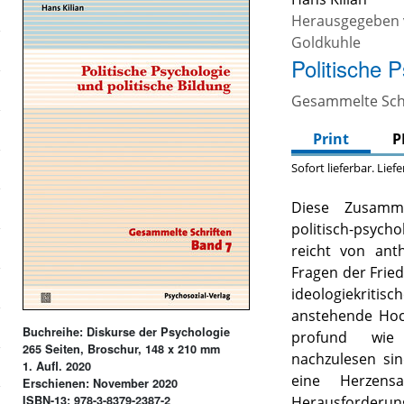
Herausgegeben
Goldkuhle
Politische 
Gesammelte Schr
Print
P
Sofort lieferbar. Lief
Diese Zusamme
politisch-psych
reicht von ant
Fragen der Fried
ideologiekriti
anstehende Hoc
Buchreihe: Diskurse der Psychologie
profund wie 
265 Seiten, Broschur, 148 x 210 mm
nachzulesen si
1. Aufl. 2020
eine Herzens
Erschienen: November 2020
ISBN-13: 978-3-8379-2387-2
Herausforderung