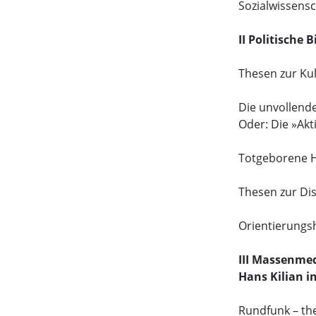
Sozialwissensc
II Politische
Thesen zur Ku
Die unvollend
Oder: Die »Akt
Totgeborene 
Thesen zur Dis
Orientierungs
III Massenmed
Hans Kilian 
Rundfunk – th