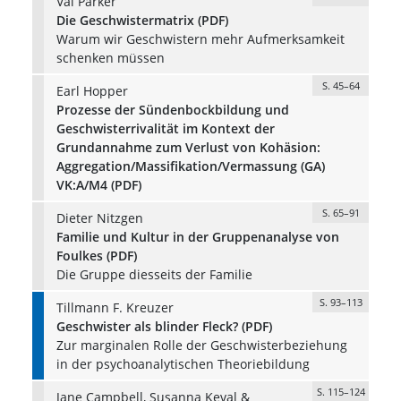
Val Parker
Die Geschwistermatrix (PDF)
Warum wir Geschwistern mehr Aufmerksamkeit
schenken müssen
S. 45–64
Earl Hopper
Prozesse der Sündenbockbildung und
Geschwisterrivalität im Kontext der
Grundannahme zum Verlust von Kohäsion:
Aggregation/Massifikation/Vermassung (GA)
VK:A/M4 (PDF)
S. 65–91
Dieter Nitzgen
Familie und Kultur in der Gruppenanalyse von
Foulkes (PDF)
Die Gruppe diesseits der Familie
S. 93–113
Tillmann F. Kreuzer
Geschwister als blinder Fleck? (PDF)
Zur marginalen Rolle der Geschwisterbeziehung
in der psychoanalytischen Theoriebildung
S. 115–124
Jane Campbell, Susanna Keval &