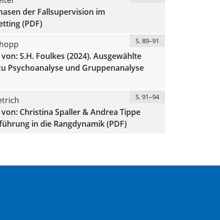
hasen der Fallsupervision im
tting (PDF)
S. 89–91
chopp
von: S.H. Foulkes (2024). Ausgewählte
 zu Psychoanalyse und Gruppenanalyse
S. 91–94
trich
von: Christina Spaller & Andrea Tippe
nführung in die Rangdynamik (PDF)