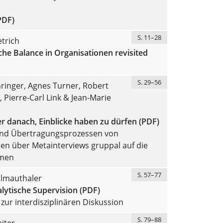
PDF)
S. 11–28
trich
che Balance in Organisationen revisited
S. 29–56
ringer, Agnes Turner, Robert
, Pierre-Carl Link & Jean-Marie
r danach, Einblicke haben zu dürfen (PDF)
und Übertragungsprozessen von
en über Metainterviews gruppal auf die
men
S. 57–77
llmauthaler
lytische Supervision (PDF)
ur interdisziplinären Diskussion
S. 79–88
eiter