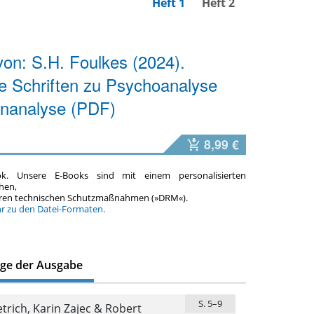
Heft 1
Heft 2
on: S.H. Foulkes (2024).
e Schriften zu Psychoanalyse
nanalyse (PDF)
8,99 €
ok. Unsere E-Books sind mit einem personalisierten
hen,
teren technischen Schutzmaßnahmen (»DRM«).
hr zu den Datei-Formaten.
äge der Ausgabe
S. 5–9
trich, Karin Zajec & Robert