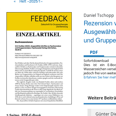
Heft »2025/1«
Daniel Tschopp
Rezension v
Ausgewählt
und Gruppe
PDF
Sofortdownload
Dies ist ein E-Bo
Wasserzeichen verse
jedoch frei von wei
Erfahren Sie hier me
Weitere Beitr
Günter Die
3 Seiten, PDF-E-Book