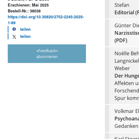
Stefan
Erschienen: Mai 2025
Bestell-Nr.: 38038
Editorial (
https://doi.org/10.30820/2752-2245-2025-
1-89
Günter Die
teilen
Narzisstis
teilen
(PDF)
»Feedback«
Noëlle Beh
abonnieren
Langnickel
Weber
Der Hunge
Affekten 
Forschend
Spur kom
Volkmar E
Psychoana
Gedanken z
Karl Stoxr