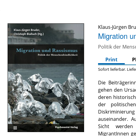
Klaus-Jürgen Br
Migration 
Politik der Mens
Print
P
Sofort lieferbar. Lief
Die Beiträgeri
gehen den Ursa
deren historisc
der politische
Diskriminier
auseinander. Au
Sicht werden
MigrantInnen g