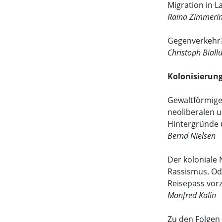
Migration in 
Raina Zimmeri
Gegenverkehr? 
Christoph Biall
Kolonisierun
Gewaltförmige
neoliberalen 
Hintergründe
Bernd Nielsen
Der koloniale 
Rassismus. Od
Reisepass vor
Manfred Kalin
Zu den Folgen