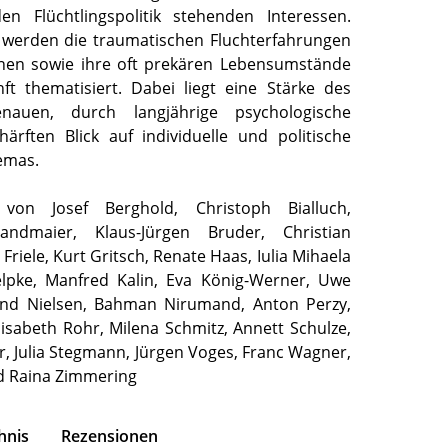
en Flüchtlingspolitik stehenden Interessen.
 werden die traumatischen Fluchterfahrungen
nnen sowie ihre oft prekären Lebensumstände
t thematisiert. Dabei liegt eine Stärke des
auen, durch langjährige psychologische
ärften Blick auf individuelle und politische
emas.
 von Josef Berghold, Christoph Bialluch,
andmaier, Klaus-Jürgen Bruder, Christian
Friele, Kurt Gritsch, Renate Haas, Iulia Mihaela
Jelpke, Manfred Kalin, Eva König-Werner, Uwe
rnd Nielsen, Bahman Nirumand, Anton Perzy,
lisabeth Rohr, Milena Schmitz, Annett Schulze,
r, Julia Stegmann, Jürgen Voges, Franc Wagner,
d Raina Zimmering
hnis
Rezensionen