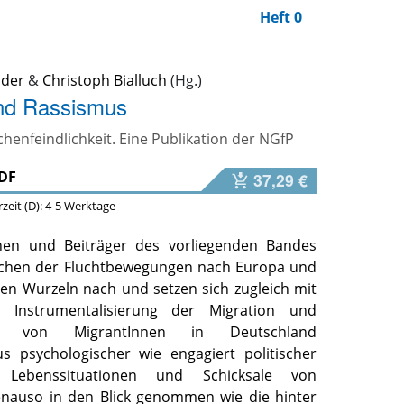
Heft 0
uder
&
Christoph Bialluch
und Rassismus
chenfeindlichkeit. Eine Publikation der NGfP
DF
37,29 €
erzeit (D): 4-5 Werktage
nnen und Beiträger des vorliegenden Bandes
chen der Fluchtbewegungen nach Europa und
hen Wurzeln nach und setzen sich zugleich mit
n Instrumentalisierung der Migration und
ung von MigrantInnen in Deutschland
s psychologischer wie engagiert politischer
 Lebenssituationen und Schicksale von
enauso in den Blick genommen wie die hinter