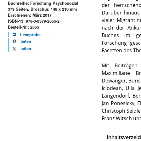
Buchreihe: Forschung Psychosozial
der herrschend
379 Seiten, Broschur, 148 x 210 mm
Darüber hinaus
Erschienen: März 2017
vieler MigrantI
ISBN-13: 978-3-8379-2655-2
nach der Ankunf
Bestell-Nr.: 2655
Buches im gen
Leseprobe
teilen
Forschung gesch
teilen
Facetten des Th
Mit Beiträgen
Maximiliane Br
Dewanger, Boris 
Iclodean, Ulla 
Langendorf, Be
Jan Ponesicky, E
Christoph Seidle
Franz Witsch un
Inhaltsverzeic