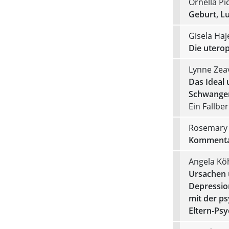
Ornella Pic
Geburt, L
Gisela Haj
Die uterop
Lynne Zea
Das Ideal 
Schwanger
Ein Fallber
Rosemary 
Kommenta
Angela Kö
Ursachen 
Depressio
mit der ps
Eltern-Psy