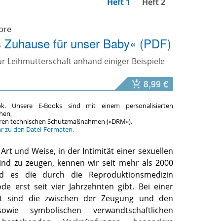
Heft 1
Heft 2
bre
s Zuhause für unser Baby« (PDF)
r Leihmutterschaft anhand einiger Beispiele
8,99 €
ok. Unsere E-Books sind mit einem personalisierten
hen,
teren technischen Schutzmaßnahmen (»DRM«).
hr zu den Datei-Formaten.
 Art und Weise, in der Intimität einer sexuellen
ind zu zeugen, kennen wir seit mehr als 2000
nd es die durch die Reproduktionsmedizin
de erst seit vier Jahrzehnten gibt. Bei einer
ft sind die zwischen der Zeugung und den
sowie symbolischen verwandtschaftlichen