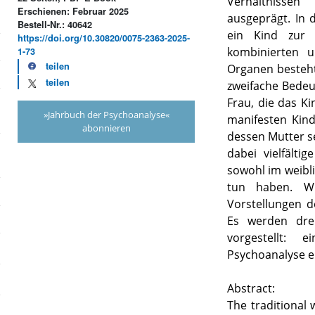
Verhältnisse
Erschienen: Februar 2025
ausgeprägt. In 
Bestell-Nr.: 40642
ein Kind zur 
https://doi.org/10.30820/0075-2363-2025-
kombinierten u
1-73
teilen
Organen besteht.
teilen
zweifache Bedeu
Frau, die das K
»Jahrbuch der Psychoanalyse«
manifesten Kin
abonnieren
dessen Mutter se
dabei vielfält
sowohl im weibl
tun haben. Wi
Vorstellungen d
Es werden drei
vorgestellt: 
Psychoanalyse e
Abstract:
The traditional 