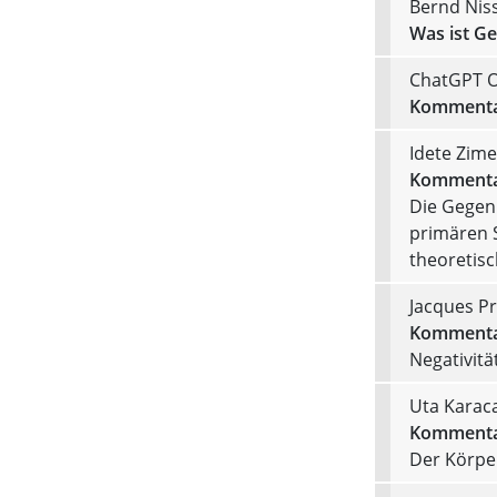
Bernd Nis
Was ist G
ChatGPT 
Kommenta
Idete Zime
Kommenta
Die Gegen
primären S
theoretis
Jacques P
Kommenta
Negativit
Uta Karac
Kommenta
Der Körpe