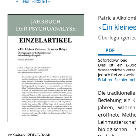
Heft »2025/1«
Patricia Alkolom
»Ein kleine
Überlegungen zu
PDF
Sofortdownload
Dies ist ein E-Bo
Wasserzeichen verse
jedoch frei von wei
Erfahren Sie hier me
Die traditionelle
Beziehung ein K
Jahren, währe
eröffnete Metho
Leihmutterscha
biologischen 
22 Seiten, PDF-E-Book