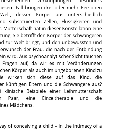
n bestehenden Verknüpfungen besonders
diesem Fall bringen drei oder mehr Personen
Welt, dessen Körper aus unterschiedlich
nd substituierten Zellen, Flüssigkeiten und
 Mutterschaft hat in dieser Konstellation eine
tung: Sie betrifft den Körper der schwangeren
ind zur Welt bringt, und den unbewussten und
derwunsch der Frau, die nach der Entbindung
in wird. Aus psychoanalytischer Sicht tauchen
ige Fragen auf, da wir es mit Veränderungen
ichen Körper als auch im ungeborenen Kind zu
e wirken sich diese auf das Kind, die
er künftigen Eltern und die Schwangere aus?
 klinische Beispiele einer Leihmutterschaft
ein Paar, eine Einzeltherapie und die
ines Mädchens.
way of conceiving a child – in the intimacy of a