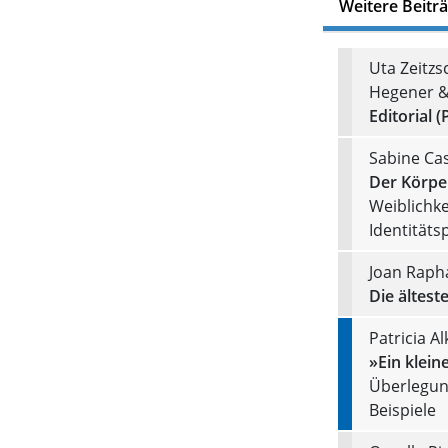
Weitere Beitr
Uta Zeitzs
Hegener &
Editorial (
Sabine Ca
Der Körpe
Weiblichke
Identitäts
Joan Rapha
Die ältest
Patricia A
»Ein klein
Überlegun
Beispiele