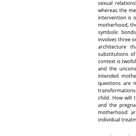
sexual relation
whereas the me
intervention is 
motherhood, the 
symbolic bonds
involves three o
architecture t
substitutions of
context is twofo
and the unconsc
intended mothe
questions are 
transformations
child. How will 
and the pregna
motherhood ar
individual treatm