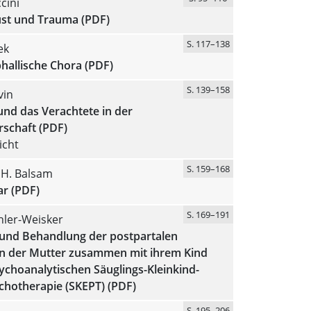
cini
ust und Trauma (PDF)
S. 117–138
ek
hallische Chora (PDF)
S. 139–158
vin
und das Verachtete in der
schaft (PDF)
icht
S. 159–168
H. Balsam
r (PDF)
S. 169–191
hler-Weisker
und Behandlung der postpartalen
n der Mutter zusammen mit ihrem Kind
ychoanalytischen Säuglings-Kleinkind-
chotherapie (SKEPT) (PDF)
S. 195–206