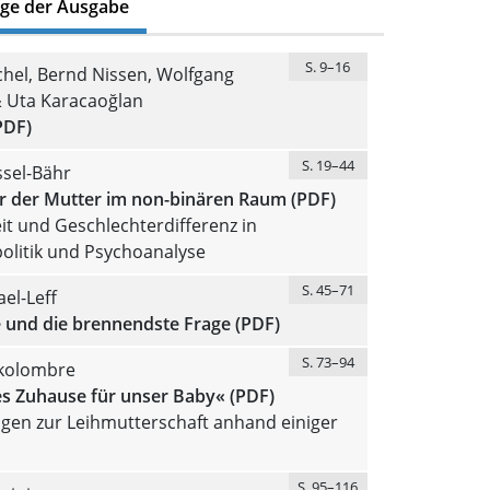
äge der Ausgabe
S. 9–16
chel, Bernd Nissen, Wolfgang
 Uta Karacaoğlan
PDF)
S. 19–44
ssel-Bähr
r der Mutter im non-binären Raum (PDF)
it und Geschlechterdifferenz in
politik und Psychoanalyse
S. 45–71
el-Leff
e und die brennendste Frage (PDF)
S. 73–94
lkolombre
es Zuhause für unser Baby« (PDF)
gen zur Leihmutterschaft anhand einiger
S. 95–116