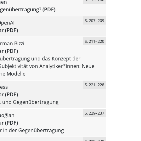
sen
egenübertragung? (PDF)
S. 207–209
OpenAI
r (PDF)
S. 211–220
rman Bizzi
r (PDF)
übertragung und das Konzept der
ubjektivität von Analytiker*innen: Neue
che Modelle
S. 221–228
ress
r (PDF)
ät und Gegenübertragung
S. 229–237
aoğlan
r (PDF)
r in der Gegenübertragung