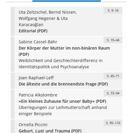
S. 9–16
Uta Zeitzschel, Bernd Nissen,
Wolfgang Hegener & Uta
Karacaoğlan
Editorial (PDF)
S. 19–44
Sabine Cassel-Bähr
Der Körper der Mutter im non-binären Raum
(PDF)
Weiblichkeit und Geschlechterdifferenz in
Identitätspolitik und Psychoanalyse
S. 45–71
Joan Raphael-Leff
Die älteste und die brennendste Frage (PDF)
S. 73–94
Patricia Alkolombre
»Ein kleines Zuhause für unser Baby« (PDF)
Überlegungen zur Leihmutterschaft anhand
einiger Beispiele
S. 95–116
Ornella Piccini
Geburt, Lust und Trauma (PDF)