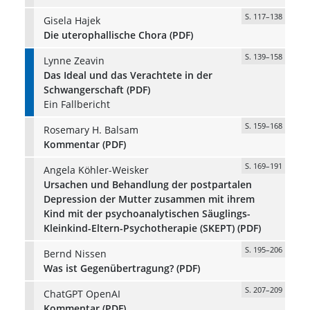
S. 117–138
Gisela Hajek
Die uterophallische Chora (PDF)
S. 139–158
Lynne Zeavin
Das Ideal und das Verachtete in der
Schwangerschaft (PDF)
Ein Fallbericht
S. 159–168
Rosemary H. Balsam
Kommentar (PDF)
S. 169–191
Angela Köhler-Weisker
Ursachen und Behandlung der postpartalen
Depression der Mutter zusammen mit ihrem
Kind mit der psychoanalytischen Säuglings-
Kleinkind-Eltern-Psychotherapie (SKEPT) (PDF)
S. 195–206
Bernd Nissen
Was ist Gegenübertragung? (PDF)
S. 207–209
ChatGPT OpenAI
Kommentar (PDF)