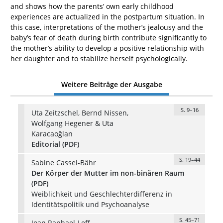
and shows how the parents’ own early childhood
experiences are actualized in the postpartum situation. In
this case, interpretations of the mother’s jealousy and the
baby’s fear of death during birth contribute significantly to
the mother’s ability to develop a positive relationship with
her daughter and to stabilize herself psychologically.
Weitere Beiträge der Ausgabe
S. 9–16
Uta Zeitzschel, Bernd Nissen,
Wolfgang Hegener & Uta
Karacaoğlan
Editorial (PDF)
S. 19–44
Sabine Cassel-Bähr
Der Körper der Mutter im non-binären Raum
(PDF)
Weiblichkeit und Geschlechterdifferenz in
Identitätspolitik und Psychoanalyse
S. 45–71
Joan Raphael-Leff