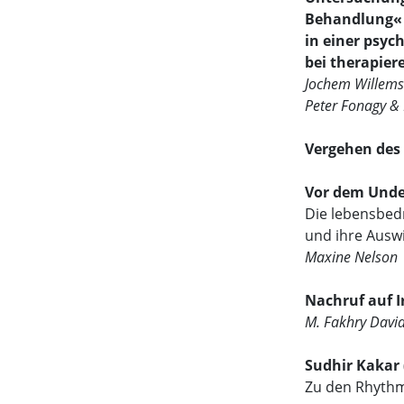
Behandlung«
in einer psyc
bei therapier
Jochem Willemse
Peter Fonagy & 
Vergehen des 
Vor dem Und
Die lebensbedr
und ihre Auswi
Maxine Nelson
Nachruf auf 
M. Fakhry Davi
Sudhir Kakar 
Zu den Rhythm