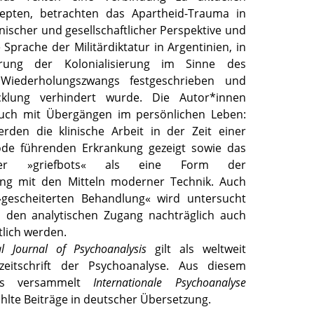
epten, betrachten das Apartheid-Trauma in
inischer und gesellschaftlicher Perspektive und
Sprache der Militärdiktatur in Argentinien, in
rung der Kolonialisierung im Sinne des
 Wiederholungszwangs festgeschrieben und
cklung verhindert wurde. Die Autor*innen
auch mit Übergängen im persönlichen Leben:
erden die klinische Arbeit in der Zeit einer
de führenden Erkrankung gezeigt sowie das
r »griefbots« als eine Form der
ung mit den Mitteln moderner Technik. Auch
 »gescheiterten Behandlung« wird untersucht
h den analytischen Zugang nachträglich auch
lich werden.
al Journal of Psychoanalysis
gilt als weltweit
hzeitschrift der Psychoanalyse. Aus diesem
us versammelt
Internationale Psychoanalyse
hlte Beiträge in deutscher Übersetzung.