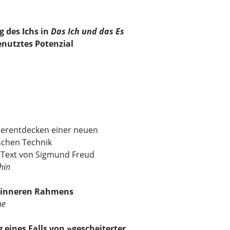
 des Ichs in
Das Ich und das Es
nutztes Potenzial
erentdecken einer neuen
schen Technik
n Text von Sigmund Freud
hin
s inneren Rahmens
ne
eines Falls von »gescheiterter