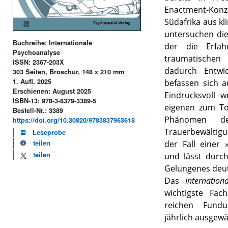
Enactment-Konz
Südafrika aus kl
untersuchen die 
Buchreihe: Internationale
der die Erfah
Psychoanalyse
traumatischen
ISSN: 2367-203X
dadurch Entwi
303 Seiten, Broschur, 148 x 210 mm
1. Aufl. 2025
befassen sich 
Erschienen: August 2025
Eindrucksvoll w
ISBN-13: 978-3-8379-3389-5
eigenen zum To
Bestell-Nr.: 3389
Phänomen de
https://doi.org/10.30820/9783837963618
Trauerbewältig
Leseprobe
der Fall einer
teilen
teilen
und lässt durc
Gelungenes deut
Das
Internation
wichtigste Fac
reichen Fund
jährlich ausgewä