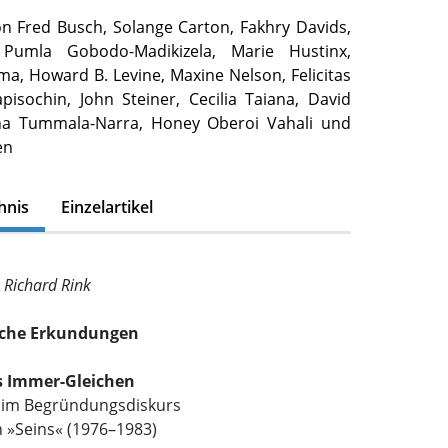
on Fred Busch, Solange Carton, Fakhry Davids,
 Pumla Gobodo-Madikizela, Marie Hustinx,
a, Howard B. Levine, Maxine Nelson, Felicitas
pisochin, John Steiner, Cecilia Taiana, David
sha Tummala-Narra, Honey Oberoi Vahali und
en
hnis
Einzelartikel
 Richard Rink
liche Erkundungen
s Immer-Gleichen
im Begründungsdiskurs
n »Seins« (1976–1983)