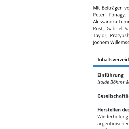
Mit Beiträgen v
Peter Fonagy,
Alessandra Lemm
Rost, Gabriel Sa
Taylor, Pratyu
Jochem Willems
Inhaltsverzeic
Einführung
Isolde Böhme &
Gesellschaft
Herstellen de
Wiederholung 
argentinische