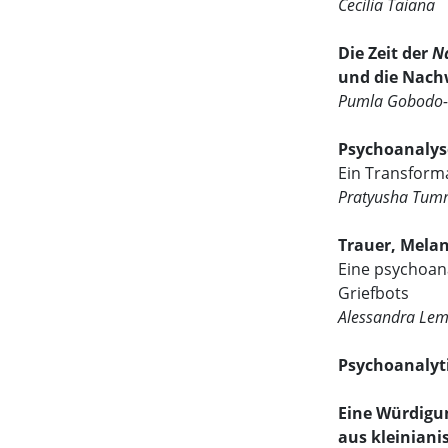
Cecilia Taiana
Die Zeit der
N
und die Nach
Pumla Gobodo-
Psychoanalyse
Ein Transform
Pratyusha Tum
Trauer, Mela
Eine psychoan
Griefbots
Alessandra Le
Psychoanalyti
Eine Würdig
aus kleiniani