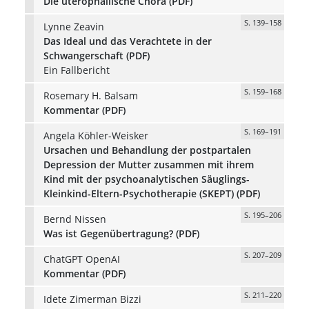
Die uterophallische Chora (PDF)
S. 139–158
Lynne Zeavin
Das Ideal und das Verachtete in der
Schwangerschaft (PDF)
Ein Fallbericht
S. 159–168
Rosemary H. Balsam
Kommentar (PDF)
S. 169–191
Angela Köhler-Weisker
Ursachen und Behandlung der postpartalen
Depression der Mutter zusammen mit ihrem
Kind mit der psychoanalytischen Säuglings-
Kleinkind-Eltern-Psychotherapie (SKEPT) (PDF)
S. 195–206
Bernd Nissen
Was ist Gegenübertragung? (PDF)
S. 207–209
ChatGPT OpenAI
Kommentar (PDF)
S. 211–220
Idete Zimerman Bizzi