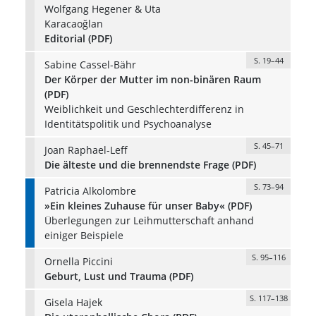
Wolfgang Hegener & Uta
Karacaoğlan
Editorial (PDF)
S. 19–44
Sabine Cassel-Bähr
Der Körper der Mutter im non-binären Raum
(PDF)
Weiblichkeit und Geschlechterdifferenz in
Identitätspolitik und Psychoanalyse
S. 45–71
Joan Raphael-Leff
Die älteste und die brennendste Frage (PDF)
S. 73–94
Patricia Alkolombre
»Ein kleines Zuhause für unser Baby« (PDF)
Überlegungen zur Leihmutterschaft anhand
einiger Beispiele
S. 95–116
Ornella Piccini
Geburt, Lust und Trauma (PDF)
S. 117–138
Gisela Hajek